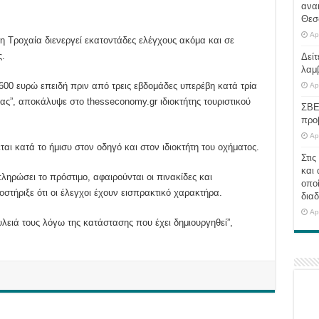
ανα
Θεσ
Ap
η Τροχαία διενεργεί εκατοντάδες ελέγχους ακόμα και σε
ς.
Δείτ
λαμ
00 ευρώ επειδή πριν από τρεις εβδομάδες υπερέβη κατά τρία
Ap
τας”, αποκάλυψε στο thesseconomy.gr ιδιοκτήτης τουριστικού
ΣΒΕ
προ
Ap
αι κατά το ήμισυ στον οδηγό και στον ιδιοκτήτη του οχήματος.
Στις
και 
ηρώσει το πρόστιμο, αφαιρούνται οι πινακίδες και
οποί
οστήριξε ότι οι έλεγχοι έχουν εισπρακτικό χαρακτήρα.
διαδ
Ap
λειά τους λόγω της κατάστασης που έχει δημιουργηθεί”,