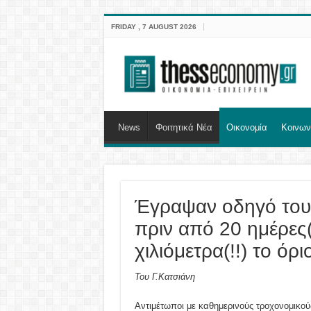
FRIDAY , 7 AUGUST 2026
News
Φοιτητικά Νέα
Οικονομία
Κοινων
Έγραψαν οδηγό τουρ
πριν από 20 ημέρες(
χιλιόμετρα(!!) το όρ
Του Γ.Κατσιάνη
Αντιμέτωποι με καθημερινούς τροχονομικούς