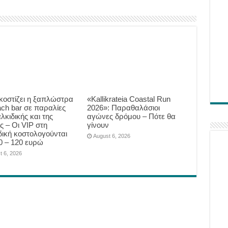
κοστίζει η ξαπλώστρα
«Kallikrateia Coastal Run
ach bar σε παραλίες
2026»: Παραθαλάσιοι
λκιδικής και της
αγώνες δρόμου – Πότε θα
ς – Οι VIP στη
γίνουν
δική κοστολογούνται
August 6, 2026
0 – 120 ευρώ
t 6, 2026