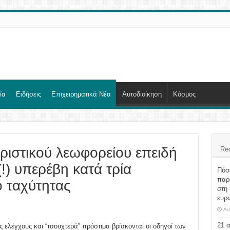
ία
Ειδήσεις
Επιχειρηματικά Νέα
Αυτοδιοίκηση
Κόσμος
ιστικού λεωφορείου επειδή
Re
!) υπερέβη κατά τρία
Πόσο
παρα
ιο ταχύτητας
στη 
ευρ
Au
21 
 ελέγχους και “τσουχτερά” πρόστιμα βρίσκονται οι οδηγοί των