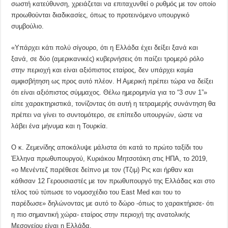
σωστή κατεύθυνση, χρειάζεται να επιταχυνθεί ο ρυθμός με τον οποίο
προωθούνται διαδικασίες, όπως το προτεινόμενο υπουργικό
συμβούλιο.
«Υπάρχει κάτι πολύ σίγουρο, ότι η Ελλάδα έχει δείξει ξανά και
ξανά, σε δύο (αμερικανικές) κυβερνήσεις ότι παίζει τρομερό ρόλο
στην περιοχή και είναι αξιόπιστος εταίρος, δεν υπάρχει καμία
αμφισβήτηση ως προς αυτό πλέον. Η Αμερική πρέπει τώρα να δείξει
ότι είναι αξιόπιστος σύμμαχος. Θέλω ημερομηνία για το “3 συν 1”»
είπε χαρακτηριστικά, τονίζοντας ότι αυτή η τετραμερής συνάντηση θα
πρέπει να γίνει το συντομότερο, σε επίπεδο υπουργών, ώστε να
λάβει ένα μήνυμα και η Τουρκία.
Ο κ. Ζεμενίδης αποκάλυψε μάλιστα ότι κατά το πρώτο ταξίδι του
Έλληνα πρωθυπουργού, Κυριάκου Μητσοτάκη στις ΗΠΑ, το 2019,
«ο Μενέντεζ παρέθεσε δείπνο με τον (Τζιμ) Ρις και ήρθαν και
κάθισαν 12 Γερουσιαστές με τον πρωθυπουργό της Ελλάδας και στο
τέλος τού τύπωσε το νομοσχέδιο του East Med και του το
παρέδωσε» δηλώνοντας με αυτό το δώρο -όπως το χαρακτήρισε- ότι
η πιο σημαντική χώρα- εταίρος στην περιοχή της ανατολικής
Μεσογείου είναι η Ελλάδα.