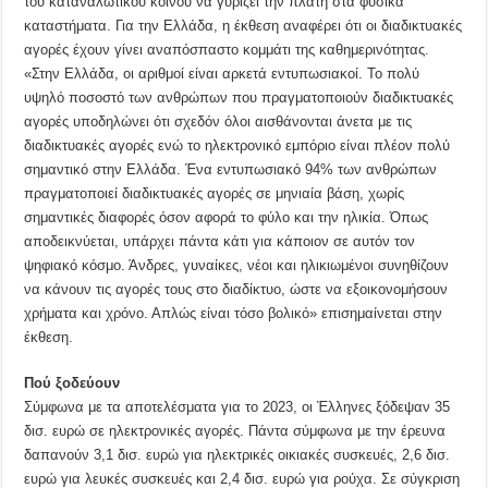
του καταναλωτικού κοινού να γυρίζει την πλάτη στα φυσικά
καταστήματα. Για την Ελλάδα, η έκθεση αναφέρει ότι οι διαδικτυακές
αγορές έχουν γίνει αναπόσπαστο κομμάτι της καθημερινότητας.
«Στην Ελλάδα, οι αριθμοί είναι αρκετά εντυπωσιακοί. Το πολύ
υψηλό ποσοστό των ανθρώπων που πραγματοποιούν διαδικτυακές
αγορές υποδηλώνει ότι σχεδόν όλοι αισθάνονται άνετα με τις
διαδικτυακές αγορές ενώ το ηλεκτρονικό εμπόριο είναι πλέον πολύ
σημαντικό στην Ελλάδα. Ένα εντυπωσιακό 94% των ανθρώπων
πραγματοποιεί διαδικτυακές αγορές σε μηνιαία βάση, χωρίς
σημαντικές διαφορές όσον αφορά το φύλο και την ηλικία. Όπως
αποδεικνύεται, υπάρχει πάντα κάτι για κάποιον σε αυτόν τον
ψηφιακό κόσμο. Άνδρες, γυναίκες, νέοι και ηλικιωμένοι συνηθίζουν
να κάνουν τις αγορές τους στο διαδίκτυο, ώστε να εξοικονομήσουν
χρήματα και χρόνο. Απλώς είναι τόσο βολικό» επισημαίνεται στην
έκθεση.
Πού ξοδεύουν
Σύμφωνα με τα αποτελέσματα για το 2023, οι Έλληνες ξόδεψαν 35
δισ. ευρώ σε ηλεκτρονικές αγορές. Πάντα σύμφωνα με την έρευνα
δαπανούν 3,1 δισ. ευρώ για ηλεκτρικές οικιακές συσκευές, 2,6 δισ.
ευρώ για λευκές συσκευές και 2,4 δισ. ευρώ για ρούχα. Σε σύγκριση