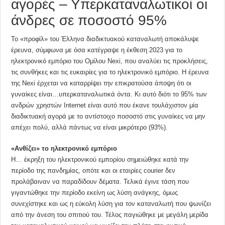
αγορές – Υπερκαταναλωτικοί οι
άνδρες σε ποσοστό 95%
Το «προφίλ» του Έλληνα διαδικτυακού καταναλωτή αποκάλυψε
έρευνα, σύμφωνα με όσα κατέγραψε η έκθεση 2023 για το
ηλεκτρονικό εμπόριο του Ομίλου Nexi, που αναλύει τις προκλήσεις,
τις συνθήκες και τις ευκαιρίες για το ηλεκτρονικό εμπόριο. Η έρευνα
της Nexi έρχεται να καταρρίψει την επικρατούσα άποψη ότι οι
γυναίκες είναι…υπερκαταναλωτικά όντα. Κι αυτό διότι το 95% των
ανδρών χρηστών Internet είναι αυτό που έκανε τουλάχιστον μία
διαδικτυακή αγορά με το αντίστοιχο ποσοστό στις γυναίκες να μην
απέχει πολύ, αλλά πάντως να είναι μικρότερο (93%).
«Ανθίζει» το ηλεκτρονικό εμπόριο
Η… έκρηξη του ηλεκτρονικού εμπορίου σημειώθηκε κατά την
περίοδο της πανδημίας, οπότε και οι εταιρίες courier δεν
προλάβαιναν να παραδίδουν δέματα. Τελικά έγινε τάση που
γιγαντώθηκε την περίοδο εκείνη ως λύση ανάγκης, όμως
συνεχίστηκε και ως η εύκολη λύση για τον καταναλωτή που ψωνίζει
από την άνεση του σπιτιού του. Τέλος παγιώθηκε με μεγάλη μερίδα