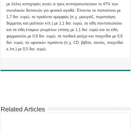
με άλλες κατηγορίες αυτές οι τρεις αντιπροσωπεύουν το 47% των
συνολικών δαπανών για φυσικά αγαθά. Έπονται τα παπούτσια με
1,7 δισ. ευρώ, τα προϊόντα ομορφιάς (π.χ. μακιγιάζ, περιποίηση
δέρματος και μαλλιών κτλ.) με 1,1 δισ. ευρώ, τα είδη παντοπωλείου
και τα είδη έτοιμων γευμάτων επίσης με 1,1 δισ. ευρώ και τα είδη
φαρμακείου με 0,8 δισ. ευρώ, τα παιδικά ρούχα και παιχνίδια με 0,6
δισ. ευρώ, τα «φυσικά» προϊόντα (π.χ. CD, βιβλία, ταινίες, παιχνίδια
κ.λπ.) με 0,5 δισ. ευρώ.
Related Articles