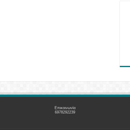
Επικοινωνία
6978292239