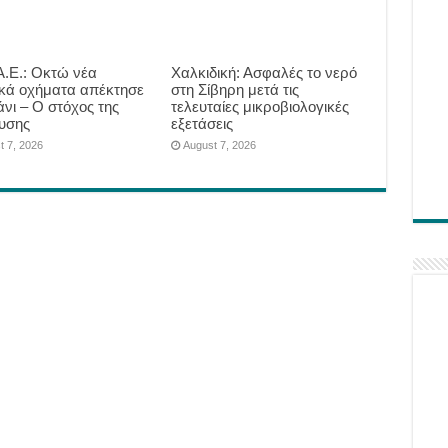
.Ε.: Οκτώ νέα
Χαλκιδική: Ασφαλές το νερό
ικά οχήματα απέκτησε
στη Σίβηρη μετά τις
άνι – Ο στόχος της
τελευταίες μικροβιολογικές
υσης
εξετάσεις
t 7, 2026
August 7, 2026