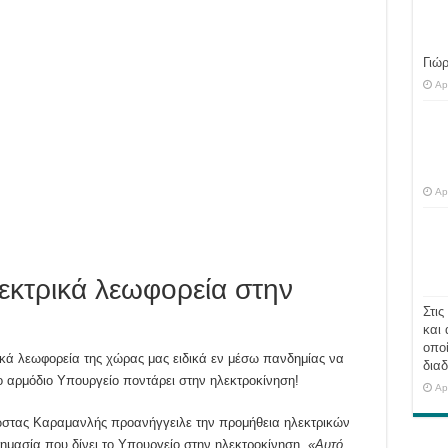
Γιώ
Ap
Ap
εκτρικά λεωφορεία στην
Στις
και 
οποί
ικά λεωφορεία της χώρας μας ειδικά εν μέσω πανδημίας να
διαδ
 αρμόδιο Υπουργείο ποντάρει στην ηλεκτροκίνηση!
Ap
τας Καραμανλής προανήγγειλε την προμήθεια ηλεκτρικών
ημασία που δίνει το Υπουργείο στην ηλεκτροκίνηση.
«Αυτό