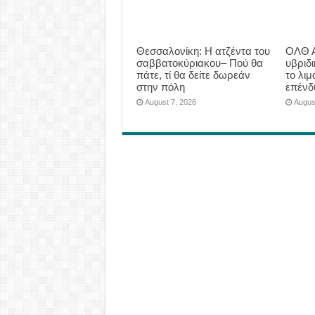
Θεσσαλονίκη: Η ατζέντα του
ΟΛΘ Α
σαββατοκύριακου– Πού θα
υβριδ
πάτε, τί θα δείτε δωρεάν
το λιμ
στην πόλη
επένδ
August 7, 2026
Augus