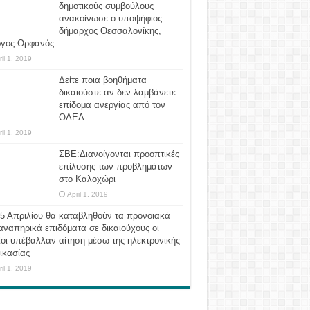
δημοτικούς συμβούλους
ανακοίνωσε ο υποψήφιος
δήμαρχος Θεσσαλονίκης,
ργος Ορφανός
ril 1, 2019
Δείτε ποια βοηθήματα
δικαιούστε αν δεν λαμβάνετε
επίδομα ανεργίας από τον
ΟΑΕΔ
ril 1, 2019
ΣΒΕ:Διανοίγονται προοπτικές
επίλυσης των προβλημάτων
στο Καλοχώρι
April 1, 2019
 5 Απριλίου θα καταβληθούν τα προνοιακά
αναπηρικά επιδόματα σε δικαιούχους οι
οι υπέβαλλαν αίτηση μέσω της ηλεκτρονικής
ικασίας
ril 1, 2019