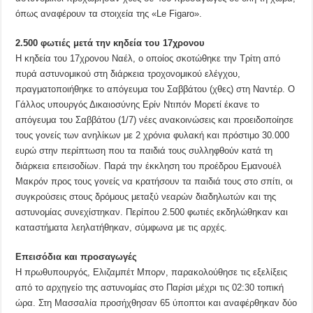
όπως αναφέρουν τα στοιχεία της «Le Figaro».
2.500 φωτιές μετά την κηδεία του 17χρονου
Η κηδεία του 17χρονου Ναέλ, ο οποίος σκοτώθηκε την Τρίτη από
πυρά αστυνομικού στη διάρκεια τροχονομικού ελέγχου,
πραγματοποιήθηκε το απόγευμα του Σαββάτου (χθες) στη Ναντέρ. Ο
Γάλλος υπουργός Δικαιοσύνης Ερίν Ντιπόν Μορετί έκανε το
απόγευμα του Σαββάτου (1/7) νέες ανακοινώσεις και προειδοποίησε
τους γονείς των ανηλίκων με 2 χρόνια φυλακή και πρόστιμο 30.000
ευρώ στην περίπτωση που τα παιδιά τους συλληφθούν κατά τη
διάρκεια επεισοδίων. Παρά την έκκληση του προέδρου Εμανουέλ
Μακρόν προς τους γονείς να κρατήσουν τα παιδιά τους στο σπίτι, οι
συγκρούσεις στους δρόμους μεταξύ νεαρών διαδηλωτών και της
αστυνομίας συνεχίστηκαν. Περίπου 2.500 φωτιές εκδηλώθηκαν και
καταστήματα λεηλατήθηκαν, σύμφωνα με τις αρχές.
Επεισόδια και προσαγωγές
Η πρωθυπουργός, Ελιζαμπέτ Μπορν, παρακολούθησε τις εξελίξεις
από το αρχηγείο της αστυνομίας στο Παρίσι μέχρι τις 02:30 τοπική
ώρα. Στη Μασσαλία προσήχθησαν 65 ύποπτοι και αναφέρθηκαν δύο