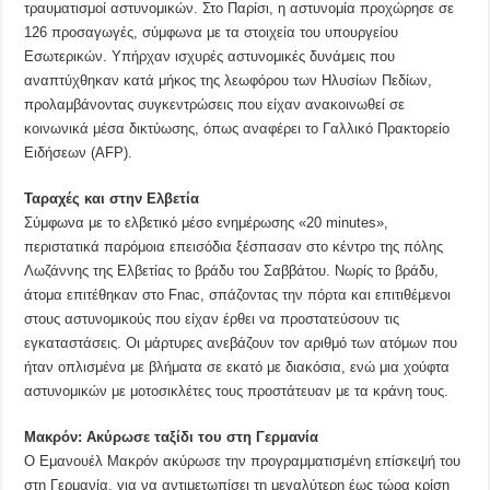
τραυματισμοί αστυνομικών. Στο Παρίσι, η αστυνομία προχώρησε σε
126 προσαγωγές, σύμφωνα με τα στοιχεία του υπουργείου
Εσωτερικών. Υπήρχαν ισχυρές αστυνομικές δυνάμεις που
αναπτύχθηκαν κατά μήκος της λεωφόρου των Ηλυσίων Πεδίων,
προλαμβάνοντας συγκεντρώσεις που είχαν ανακοινωθεί σε
κοινωνικά μέσα δικτύωσης, όπως αναφέρει το Γαλλικό Πρακτορείο
Ειδήσεων (AFP).
Ταραχές και στην Ελβετία
Σύμφωνα με το ελβετικό μέσο ενημέρωσης «20 minutes»,
περιστατικά παρόμοια επεισόδια ξέσπασαν στο κέντρο της πόλης
Λωζάννης της Ελβετίας το βράδυ του Σαββάτου. Νωρίς το βράδυ,
άτομα επιτέθηκαν στο Fnac, σπάζοντας την πόρτα και επιτιθέμενοι
στους αστυνομικούς που είχαν έρθει να προστατεύσουν τις
εγκαταστάσεις. Οι μάρτυρες ανεβάζουν τον αριθμό των ατόμων που
ήταν οπλισμένα με βλήματα σε εκατό με διακόσια, ενώ μια χούφτα
αστυνομικών με μοτοσικλέτες τους προστάτευαν με τα κράνη τους.
Μακρόν: Ακύρωσε ταξίδι του στη Γερμανία
Ο Εμανουέλ Μακρόν ακύρωσε την προγραμματισμένη επίσκεψή του
στη Γερμανία, για να αντιμετωπίσει τη μεγαλύτερη έως τώρα κρίση