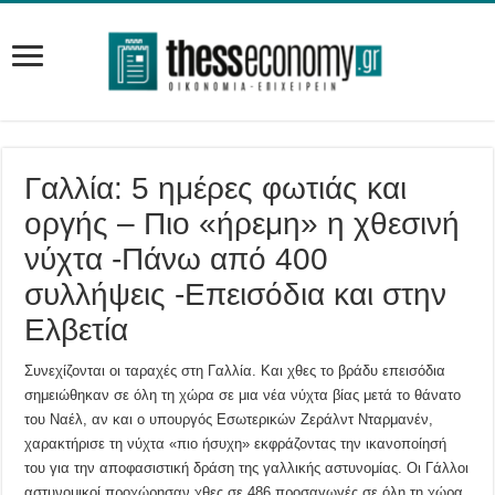
Γαλλία: 5 ημέρες φωτιάς και
οργής – Πιο «ήρεμη» η χθεσινή
νύχτα -Πάνω από 400
συλλήψεις -Επεισόδια και στην
Ελβετία
Συνεχίζονται οι ταραχές στη Γαλλία. Και χθες το βράδυ επεισόδια
σημειώθηκαν σε όλη τη χώρα σε μια νέα νύχτα βίας μετά το θάνατο
του Ναέλ, αν και ο υπουργός Εσωτερικών Ζεράλντ Νταρμανέν,
χαρακτήρισε τη νύχτα «πιο ήσυχη» εκφράζοντας την ικανοποίησή
του για την αποφασιστική δράση της γαλλικής αστυνομίας. Οι Γάλλοι
αστυνομικοί προχώρησαν χθες σε 486 προσαγωγές σε όλη τη χώρα,