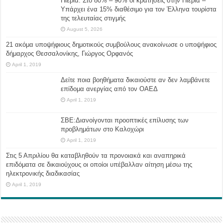
Πιερία: Στο 80% – 90% οι κρατήσεις στην Πιερία –
Υπάρχει ένα 15% διαθέσιμο για τον Έλληνα τουρίστα
της τελευταίας στιγμής
August 5, 2026
21 ακόμα υποψήφιους δημοτικούς συμβούλους ανακοίνωσε ο υποψήφιος
δήμαρχος Θεσσαλονίκης, Γιώργος Ορφανός
April 1, 2019
Δείτε ποια βοηθήματα δικαιούστε αν δεν λαμβάνετε
επίδομα ανεργίας από τον ΟΑΕΔ
April 1, 2019
ΣΒΕ:Διανοίγονται προοπτικές επίλυσης των
προβλημάτων στο Καλοχώρι
April 1, 2019
Στις 5 Απριλίου θα καταβληθούν τα προνοιακά και αναπηρικά
επιδόματα σε δικαιούχους οι οποίοι υπέβαλλαν αίτηση μέσω της
ηλεκτρονικής διαδικασίας
April 1, 2019