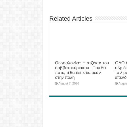
Related Articles
Θεσσαλονίκη: Η ατζέντα του
ΟΛΘ Α
σαββατοκύριακου– Πού θα
υβριδ
πάτε, τί θα δείτε δωρεάν
το λιμ
στην πόλη
επένδ
August 7, 2026
Augus