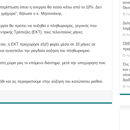
ανα
 περίπτωση όπου η ανεργία θα πέσει κάτω από το 10%. Δεν
Θεσ
ε γρήγορα”, δήλωσε ο κ. Μητσοτάκης.
Ap
Δείτ
εργία θα πρέπει να αυξηθεί ο πληθωρισμός, γεγονός που
λαμ
εντρικής Τράπεζας (ΕΚΤ), τους τελευταίους μήνες.
Ap
ΣΒΕ
ποίο, η ΕΚΤ προχώρησε έξι(!) φορές μέσα σε 10 μήνες σε
προ
να αναστείλει την ραγδαία αύξηση του πληθωρισμού.
Ap
 στη χώρα μας το επόμενο διάστημα, μετά την υποχώρηση που
Στις
και 
οποί
διαδ
άθι και ας περιοριστούμε στην αύξηση του κατώτατου μισθού.
Ap