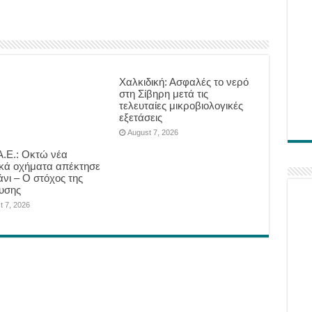
Χαλκιδική: Ασφαλές το νερό
στη Σίβηρη μετά τις
τελευταίες μικροβιολογικές
εξετάσεις
August 7, 2026
.Ε.: Οκτώ νέα
ικά οχήματα απέκτησε
άνι – Ο στόχος της
υσης
t 7, 2026