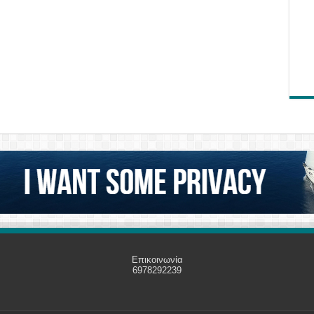
Επικοινωνία
6978292239