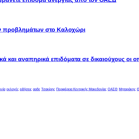
ων προβλημάτων στο Καλοχώρι
ακά και αναπηρικά επιδόματα σε δικαιούχους οι 
ωνία
εκλογές
ειδήσεις
ααδε
Τσακίρης
Περιφέρεια Κεντρικής Μακεδονίας
ΟΑΣΘ
Μηταράκης
Θ