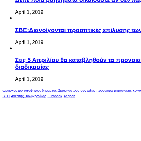
April 1, 2019
ΣΒΕ:Διανοίγονται προοπτικές επίλυσης τ
April 1, 2019
Στις 5 Απριλίου θα καταβληθούν τα προνοι
διαδικασίας
April 1, 2019
ωραιόκαστρο
υποψήφιος δήμαρχος Ωραιοκάστρου
συντάξεις
προσφορά
μητσοτακης
κοιν
ΒΕΘ
Ανέστης Πολυχρονίδης
Eurobank
Aegean