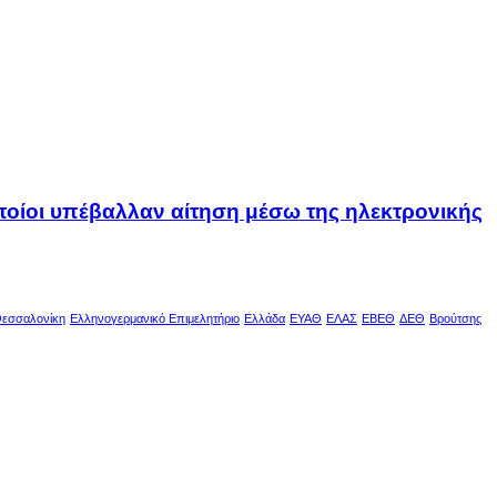
οποίοι υπέβαλλαν αίτηση μέσω της ηλεκτρονικής
εσσαλονίκη
Ελληνογερμανικό Επιμελητήριο
Ελλάδα
ΕΥΑΘ
ΕΛΑΣ
ΕΒΕΘ
ΔΕΘ
Βρούτσης