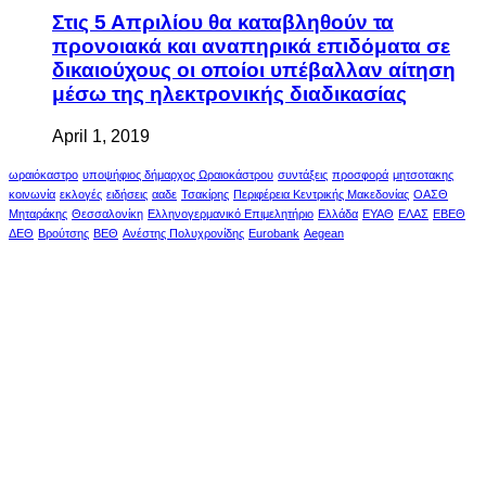
Στις 5 Απριλίου θα καταβληθούν τα
προνοιακά και αναπηρικά επιδόματα σε
δικαιούχους οι οποίοι υπέβαλλαν αίτηση
μέσω της ηλεκτρονικής διαδικασίας
April 1, 2019
ωραιόκαστρο
υποψήφιος δήμαρχος Ωραιοκάστρου
συντάξεις
προσφορά
μητσοτακης
κοινωνία
εκλογές
ειδήσεις
ααδε
Τσακίρης
Περιφέρεια Κεντρικής Μακεδονίας
ΟΑΣΘ
Μηταράκης
Θεσσαλονίκη
Ελληνογερμανικό Επιμελητήριο
Ελλάδα
ΕΥΑΘ
ΕΛΑΣ
ΕΒΕΘ
ΔΕΘ
Βρούτσης
ΒΕΘ
Ανέστης Πολυχρονίδης
Eurobank
Aegean