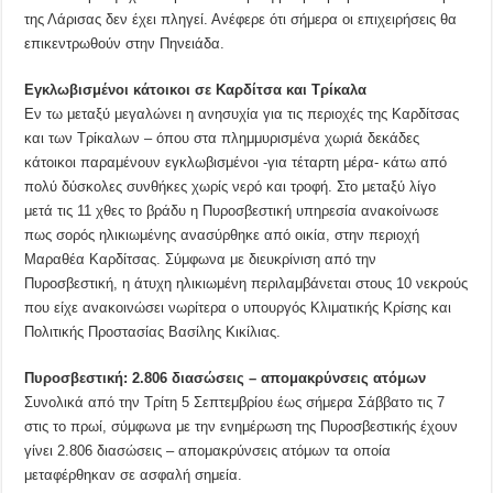
της Λάρισας δεν έχει πληγεί. Ανέφερε ότι σήμερα οι επιχειρήσεις θα
επικεντρωθούν στην Πηνειάδα.
Εγκλωβισμένοι κάτοικοι σε Καρδίτσα και Τρίκαλα
Εν τω μεταξύ μεγαλώνει η ανησυχία για τις περιοχές της Καρδίτσας
και των Τρίκαλων – όπου στα πλημμυρισμένα χωριά δεκάδες
κάτοικοι παραμένουν εγκλωβισμένοι -για τέταρτη μέρα- κάτω από
πολύ δύσκολες συνθήκες χωρίς νερό και τροφή. Στο μεταξύ λίγο
μετά τις 11 χθες το βράδυ η Πυροσβεστική υπηρεσία ανακοίνωσε
πως σορός ηλικιωμένης ανασύρθηκε από οικία, στην περιοχή
Μαραθέα Καρδίτσας. Σύμφωνα με διευκρίνιση από την
Πυροσβεστική, η άτυχη ηλικιωμένη περιλαμβάνεται στους 10 νεκρούς
που είχε ανακοινώσει νωρίτερα ο υπουργός Κλιματικής Κρίσης και
Πολιτικής Προστασίας Βασίλης Κικίλιας.
Πυροσβεστική: 2.806 διασώσεις – απομακρύνσεις ατόμων
Συνολικά από την Τρίτη 5 Σεπτεμβρίου έως σήμερα Σάββατο τις 7
στις το πρωί, σύμφωνα με την ενημέρωση της Πυροσβεστικής έχουν
γίνει 2.806 διασώσεις – απομακρύνσεις ατόμων τα οποία
μεταφέρθηκαν σε ασφαλή σημεία.