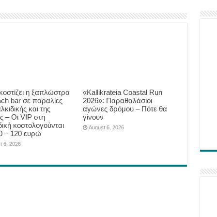
κοστίζει η ξαπλώστρα
«Kallikrateia Coastal Run
ach bar σε παραλίες
2026»: Παραθαλάσιοι
λκιδικής και της
αγώνες δρόμου – Πότε θα
ς – Οι VIP στη
γίνουν
δική κοστολογούνται
August 6, 2026
0 – 120 ευρώ
t 6, 2026