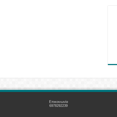
Επικοινωνία
6978292239