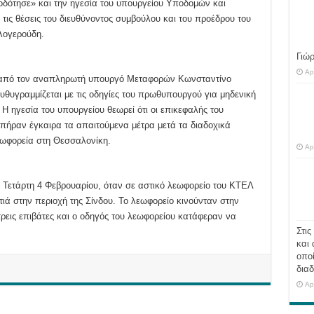
οδότησε» και την ηγεσία του υπουργείου Υποδομών και
τις θέσεις του διευθύνοντος συμβούλου και του προέδρου του
λογερούδη.
Γιώ
Ap
 από τον αναπληρωτή υπουργό Μεταφορών Κωνσταντίνο
θυγραμμίζεται με τις οδηγίες του πρωθυπουργού για μηδενική
Η ηγεσία του υπουργείου θεωρεί ότι οι επικεφαλής του
πήραν έγκαιρα τα απαιτούμενα μέτρα μετά τα διαδοχικά
εωφορεία στη Θεσσαλονίκη.
Ap
 Τετάρτη 4 Φεβρουαρίου, όταν σε αστικό λεωφορείο του ΚΤΕΛ
ά στην περιοχή της Σίνδου. Το λεωφορείο κινούνταν στην
τρεις επιβάτες και ο οδηγός του λεωφορείου κατάφεραν να
Στις
και 
οποί
διαδ
Ap