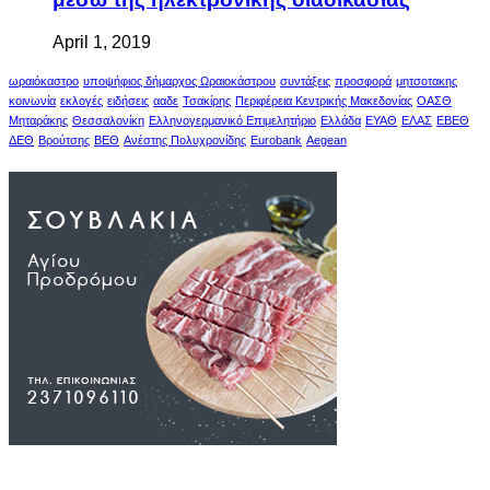
April 1, 2019
ωραιόκαστρο
υποψήφιος δήμαρχος Ωραιοκάστρου
συντάξεις
προσφορά
μητσοτακης
κοινωνία
εκλογές
ειδήσεις
ααδε
Τσακίρης
Περιφέρεια Κεντρικής Μακεδονίας
ΟΑΣΘ
Μηταράκης
Θεσσαλονίκη
Ελληνογερμανικό Επιμελητήριο
Ελλάδα
ΕΥΑΘ
ΕΛΑΣ
ΕΒΕΘ
ΔΕΘ
Βρούτσης
ΒΕΘ
Ανέστης Πολυχρονίδης
Eurobank
Aegean