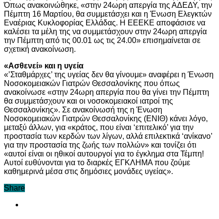
Όπως ανακοινώθηκε, «στην 24ωρη απεργία της ΑΔΕΔΥ, την
Πέμπτη 16 Μαρτίου, θα συμμετάσχει και η Ένωση Ελεγκτών
Εναέριας Κυκλοφορίας Ελλάδας. Η ΕΕΕΚΕ αποφάσισε να
καλέσει τα μέλη της να συμμετάσχουν στην 24ωρη απεργία
την Πέμπτη από τις 00.01 ως τις 24.00» επισημαίνεται σε
σχετική ανακοίνωση.
«Ασθενεί» και η υγεία
«’Σταθμάρχες’ της υγείας δεν θα γίνουμε» αναφέρει η Ένωση
Νοσοκομειακών Γιατρών Θεσσαλονίκης που όπως
ανακοίνωσε «στην 24ωρη απεργία που θα γίνει την Πέμπτη
θα συμμετάσχουν και οι νοσοκομειακοί ιατροί της
Θεσσαλονίκης». Σε ανακοίνωσή της η Ένωση
Νοσοκομειακών Γιατρών Θεσσαλονίκης (ΕΝΙΘ) κάνει λόγο,
μεταξύ άλλων, για «κράτος, που είναι ‘επιτελικό’ για την
προστασία των κερδών των λίγων, αλλά επιλεκτικά ‘ανίκανο’
για την προστασία της ζωής των πολλών» και τονίζει ότι
«αυτοί είναι οι ηθικοί αυτουργοί για το έγκλημα στα Τέμπη!
Αυτοί ευθύνονται για το διαρκές ΕΓΚΛΗΜΑ που ζούμε
καθημερινά μέσα στις δημόσιες μονάδες υγείας».
Share