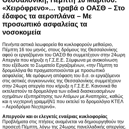
«Χειρόφρενο»… τραβά ο ΟΑΣΘ – Στο
έδαφος τα αεροπλάνα – Με
προσωπικό ασφαλείας τα
νοσοκομεία
Πενήντα αστικά λεωφορεία θα κυκλοφορούν μεθαύριο,
Πέμπτη 16 του μηνός, στους δρόμους της Θεσσαλονίκης
αφού οι εργαζόμενοι του ΟΑΣΘ θα συμμετέχουν στην 24ωρη
Απεργία που κήρυξε η Γ.Σ.Ε.Ε. Σύμφωνα με ανακοίνωση
που εξέδωσε το Σωματείο Εργαζομένων, «την Πέμπτη τα
δρομολόγια θα πραγματοποιούνται με προσωπικό
ασφαλείας. Με ομόφωνη απόφαση του δ.σ. οι εργαζόμενοι
στις αστικές συγκοινωνίες της Θεσσαλονίκης συμμετέχουν
στην 24ωρη απεργία που κήρυξε η Γ.Σ.Ε.Ε. Κανονικά θα
εκτελεστούν τα δρομολόγια των ειδικά διασκευασμένων
οχημάτων εξυπηρέτησης των Ατόμων με Αναπηρίες, καθώς
και η νυχτερινή γραμμήΝ1 που εκτελεί το δρομολόγιο ΚΤΕΛ
– Αεροδρόμιο Νυχτερινό».
Απεργούν και οι ελεγκτές εναέριας κυκλοφορίας
Προβλήματα στις πτήσεις αναμένεται να δημιουργηθούν την
προσεχή Πέμπτη, λόγω της 24ωρης πανελλαδικής απεργίας.