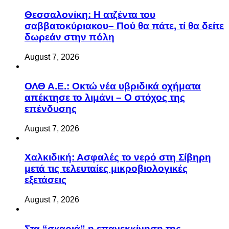
Θεσσαλονίκη: Η ατζέντα του
σαββατοκύριακου– Πού θα πάτε, τί θα δείτε
δωρεάν στην πόλη
August 7, 2026
ΟΛΘ Α.Ε.: Οκτώ νέα υβριδικά οχήματα
απέκτησε το λιμάνι – Ο στόχος της
επένδυσης
August 7, 2026
Χαλκιδική: Ασφαλές το νερό στη Σίβηρη
μετά τις τελευταίες μικροβιολογικές
εξετάσεις
August 7, 2026
Στα “σκαριά” η επανεκκίνηση της