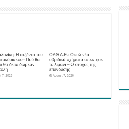
λονίκη: Η ατζέντα του
ΟΛΘ Α.Ε.: Οκτώ νέα
τοκύριακου– Πού θα
υβριδικά οχήματα απέκτησε
τί θα δείτε δωρεάν
το λιμάνι – Ο στόχος της
πόλη
επένδυσης
t 7, 2026
August 7, 2026