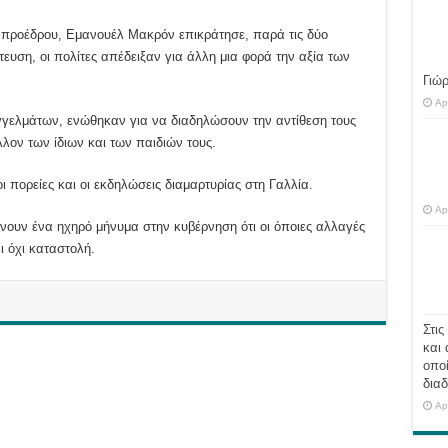
υ προέδρου, Εμανουέλ Μακρόν επικράτησε, παρά τις δύο
ευση, οι πολίτες απέδειξαν για άλλη μια φορά την αξία των
Γιώ
Ap
γγελμάτων, ενώθηκαν για να διαδηλώσουν την αντίθεση τους
λον των ίδιων και των παιδιών τους.
 πορείες και οι εκδηλώσεις διαμαρτυρίας στη Γαλλία.
Ap
έλνουν ένα ηχηρό μήνυμα στην κυβέρνηση ότι οι όποιες αλλαγές
ι όχι καταστολή.
Στις
και 
οποί
διαδ
Ap