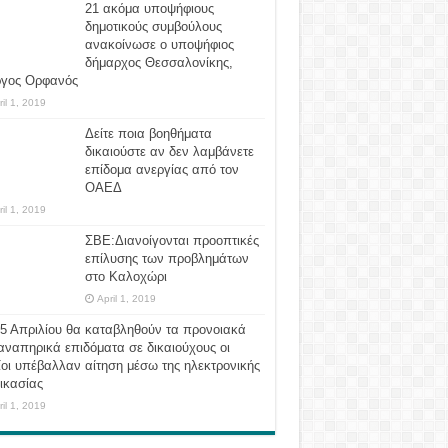
21 ακόμα υποψήφιους
δημοτικούς συμβούλους
ανακοίνωσε ο υποψήφιος
δήμαρχος Θεσσαλονίκης,
ργος Ορφανός
ril 1, 2019
Δείτε ποια βοηθήματα
δικαιούστε αν δεν λαμβάνετε
επίδομα ανεργίας από τον
ΟΑΕΔ
ril 1, 2019
ΣΒΕ:Διανοίγονται προοπτικές
επίλυσης των προβλημάτων
στο Καλοχώρι
April 1, 2019
 5 Απριλίου θα καταβληθούν τα προνοιακά
αναπηρικά επιδόματα σε δικαιούχους οι
οι υπέβαλλαν αίτηση μέσω της ηλεκτρονικής
ικασίας
ril 1, 2019