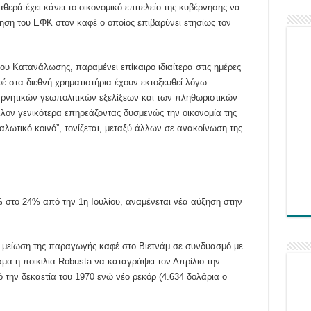
αθερά έχει κάνει το οικονομικό επιτελείο της κυβέρνησης να
ηση του ΕΦΚ στον καφέ ο οποίος επιβαρύνει ετησίως τον
ου Κατανάλωσης, παραμένει επίκαιρο ιδιαίτερα στις ημέρες
έ στα διεθνή χρηματιστήρια έχουν εκτοξευθεί λόγω
αρνητικών γεωπολιτικών εξελίξεων και των πληθωριστικών
λον γενικότερα επηρεάζοντας δυσμενώς την οικονομία της
αλωτικό κοινό”, τονίζεται, μεταξύ άλλων σε ανακοίνωση της
 στο 24% από την 1η Ιουλίου, αναμένεται νέα αύξηση στην
 μείωση της παραγωγής καφέ στο Βιετνάμ σε συνδυασμό με
μα η ποικιλία Robusta να καταγράψει τον Απρίλιο την
ό την δεκαετία του 1970 ενώ νέο ρεκόρ (4.634 δολάρια ο