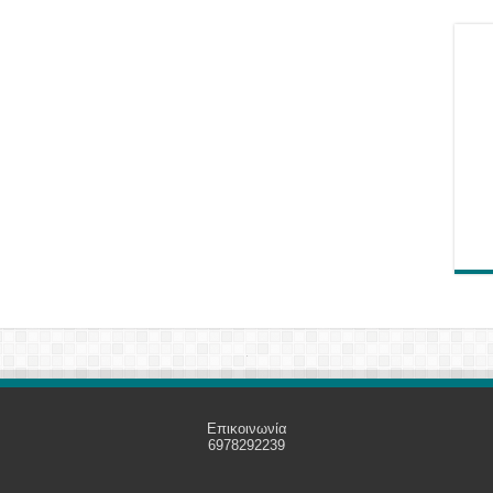
Επικοινωνία
6978292239