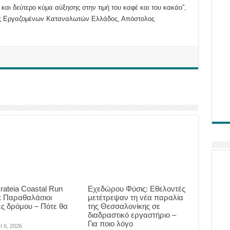
και δεύτερο κύμα αύξησης στην τιμή του καφέ και του κακάο”,
ς Εργαζομένων Καταναλωτών Ελλάδος, Απόστολος
krateia Coastal Run
Eχεδώρου Φύσις: Εθελοντές
: Παραθαλάσιοι
μετέτρεψαν τη νέα παραλία
ς δρόμου – Πότε θα
της Θεσσαλονίκης σε
ν
διαδραστικό εργαστήριο –
Για ποιο λόγο
t 6, 2026