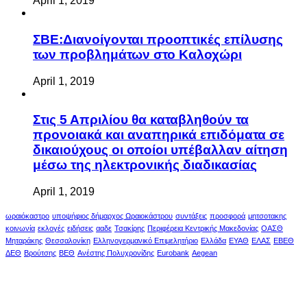
April 1, 2019
ΣΒΕ:Διανοίγονται προοπτικές επίλυσης
των προβλημάτων στο Καλοχώρι
April 1, 2019
Στις 5 Απριλίου θα καταβληθούν τα
προνοιακά και αναπηρικά επιδόματα σε
δικαιούχους οι οποίοι υπέβαλλαν αίτηση
μέσω της ηλεκτρονικής διαδικασίας
April 1, 2019
ωραιόκαστρο
υποψήφιος δήμαρχος Ωραιοκάστρου
συντάξεις
προσφορά
μητσοτακης
κοινωνία
εκλογές
ειδήσεις
ααδε
Τσακίρης
Περιφέρεια Κεντρικής Μακεδονίας
ΟΑΣΘ
Μηταράκης
Θεσσαλονίκη
Ελληνογερμανικό Επιμελητήριο
Ελλάδα
ΕΥΑΘ
ΕΛΑΣ
ΕΒΕΘ
ΔΕΘ
Βρούτσης
ΒΕΘ
Ανέστης Πολυχρονίδης
Eurobank
Aegean