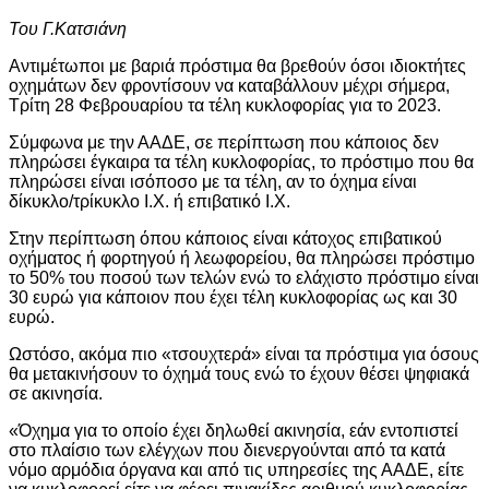
Του Γ.Κατσιάνη
Αντιμέτωποι με βαριά πρόστιμα θα βρεθούν όσοι ιδιοκτήτες
οχημάτων δεν φροντίσουν να καταβάλλουν μέχρι σήμερα,
Τρίτη 28 Φεβρουαρίου τα τέλη κυκλοφορίας για το 2023.
Σύμφωνα με την ΑΑΔΕ, σε περίπτωση που κάποιος δεν
πληρώσει έγκαιρα τα τέλη κυκλοφορίας, το πρόστιμο που θα
πληρώσει είναι ισόποσο με τα τέλη, αν το όχημα είναι
δίκυκλο/τρίκυκλο Ι.Χ. ή επιβατικό Ι.Χ.
Στην περίπτωση όπου κάποιος είναι κάτοχος επιβατικού
οχήματος ή φορτηγού ή λεωφορείου, θα πληρώσει πρόστιμο
το 50% του ποσού των τελών ενώ το ελάχιστο πρόστιμο είναι
30 ευρώ για κάποιον που έχει τέλη κυκλοφορίας ως και 30
ευρώ.
Ωστόσο, ακόμα πιο «τσουχτερά» είναι τα πρόστιμα για όσους
θα μετακινήσουν το όχημά τους ενώ το έχουν θέσει ψηφιακά
σε ακινησία.
«Όχημα για το οποίο έχει δηλωθεί ακινησία, εάν εντοπιστεί
στο πλαίσιο των ελέγχων που διενεργούνται από τα κατά
νόμο αρμόδια όργανα και από τις υπηρεσίες της ΑΑΔΕ, είτε