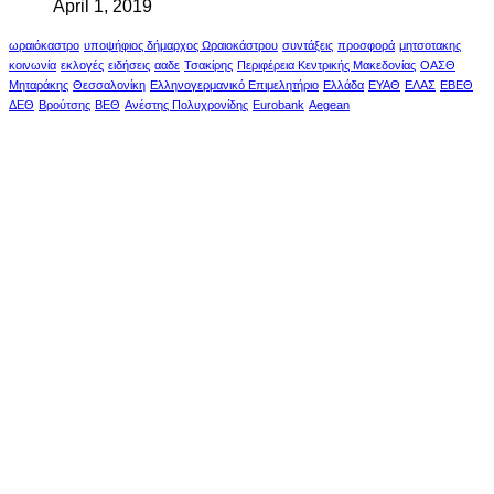
April 1, 2019
ωραιόκαστρο
υποψήφιος δήμαρχος Ωραιοκάστρου
συντάξεις
προσφορά
μητσοτακης
κοινωνία
εκλογές
ειδήσεις
ααδε
Τσακίρης
Περιφέρεια Κεντρικής Μακεδονίας
ΟΑΣΘ
Μηταράκης
Θεσσαλονίκη
Ελληνογερμανικό Επιμελητήριο
Ελλάδα
ΕΥΑΘ
ΕΛΑΣ
ΕΒΕΘ
ΔΕΘ
Βρούτσης
ΒΕΘ
Ανέστης Πολυχρονίδης
Eurobank
Aegean