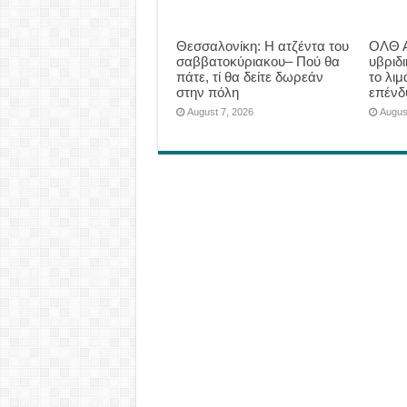
Θεσσαλονίκη: Η ατζέντα του
ΟΛΘ Α
σαββατοκύριακου– Πού θα
υβριδ
πάτε, τί θα δείτε δωρεάν
το λιμ
στην πόλη
επένδ
August 7, 2026
Augus