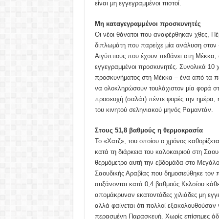
είναι μη εγγεγραμμένοι πιστοί.
Μη καταγεγραμμένοι προσκυνητές
Οι νέοι θάνατοι που αναφέρθηκαν χθες, Π
διπλωμάτη που παρείχε μία ανάλυση στον 
Αιγύπτιους που έχουν πεθάνει στη Μέκκα, 
εγγεγραμμένοι προσκυνητές. Συνολικά 10 χ
προσκυνήματος στη Μέκκα – ένα από τα πέ
να ολοκληρώσουν τουλάχιστον μία φορά στη
προσευχή (σαλάτ) πέντε φορές την ημέρα, η
του κινητού σεληνιακού μηνός Ραμαντάν.
Στους 51,8 βαθμούς η θερμοκρασία
Το «Χατζ», του οποίου ο χρόνος καθορίζετα
κατά τη διάρκεια του καλοκαιριού στη Σαο
θερμόμετρο αυτή την εβδομάδα στο Μεγάλο 
Σαουδικής Αραβίας που δημοσιεύθηκε τον π
αυξάνονται κατά 0,4 βαθμούς Κελσίου κάθε
απομάκρυναν εκατοντάδες χιλιάδες μη εγγ
αλλά φαίνεται ότι πολλοί εξακολουθούσαν ν
περασμένη Παρασκευή. Χωρίς επίσημες άδε