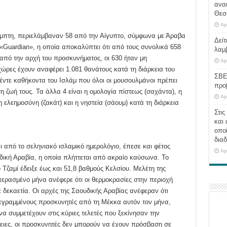
ανα
Θεσ
Ap
έμπτη, περιελάμβαναν 58 από την Αίγυπτο, σύμφωνα με Άραβα
Δείτ
«Guardian», η οποία αποκαλύπτει ότι από τους συνολικά 658
λαμ
από την αρχή του προσκυνήματος, οι 630 ήταν μη
Ap
ώρες έχουν αναφέρει 1.081 θανάτους κατά τη διάρκεια του
ΣΒΕ
ντε καθήκοντα του Ισλάμ που όλοι οι μουσουλμάνοι πρέπει
προ
 ζωή τους. Τα άλλα 4 είναι η ομολογία πίστεως (σαχάντα), η
Ap
 ελεημοσύνη (ζακάτ) και η νηστεία (σάουμ) κατά τη διάρκεια
Στις
και 
οποί
διαδ
ι από το σεληνιακό ισλαμικό ημερολόγιο, έπεσε και φέτος
Ap
υδική Αραβία, η οποία πλήττεται από ακραίο καύσωνα. Το
Τζαμί έδειξε έως και 51,8 βαθμούς Κελσίου. Μελέτη της
ερασμένο μήνα ανέφερε ότι οι θερμοκρασίες στην περιοχή
 δεκαετία. Οι αρχές της Σαουδικής Αραβίας ανέφεραν ότι
εγραμμένους προσκυνητές από τη Μέκκα αυτόν τον μήνα,
α συμμετέχουν στις κύριες τελετές που ξεκίνησαν την
ιες, οι προσκυνητές δεν μπορούν να έχουν πρόσβαση σε