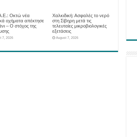
.Ε.: Οκτώ νέα
Χαλκιδική: Ασφαλές το νερό
ικά οχήματα απέκτησε
στη Σίβηρη μετά τις
άνι – Ο στόχος της
τελευταίες μικροβιολογικές
υσης
εξετάσεις
t 7, 2026
August 7, 2026