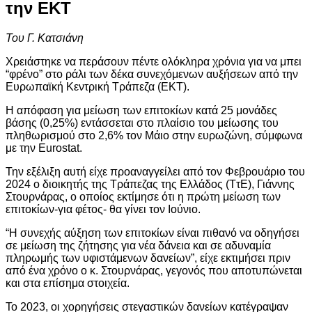
την ΕΚΤ
Του Γ. Κατσιάνη
Χρειάστηκε να περάσουν πέντε ολόκληρα χρόνια για να μπει
“φρένο” στο ράλι των δέκα συνεχόμενων αυξήσεων από την
Ευρωπαϊκή Κεντρική Τράπεζα (ΕΚΤ).
Η απόφαση για μείωση των επιτοκίων κατά 25 μονάδες
βάσης (0,25%) εντάσσεται στο πλαίσιο του μείωσης του
πληθωρισμού στο 2,6% τον Μάιο στην ευρωζώνη, σύμφωνα
με την Eurostat.
Την εξέλιξη αυτή είχε προαναγγείλει από τον Φεβρουάριο του
2024 ο διοικητής της Τράπεζας της Ελλάδος (ΤτΕ), Γιάννης
Στουρνάρας, ο οποίος εκτίμησε ότι η πρώτη μείωση των
επιτοκίων-για φέτος- θα γίνει τον Ιούνιο.
“Η συνεχής αύξηση των επιτοκίων είναι πιθανό να οδηγήσει
σε μείωση της ζήτησης για νέα δάνεια και σε αδυναμία
πληρωμής των υφιστάμενων δανείων”, είχε εκτιμήσει πριν
από ένα χρόνο ο κ. Στουρνάρας, γεγονός που αποτυπώνεται
και στα επίσημα στοιχεία.
Το 2023, οι χορηγήσεις στεγαστικών δανείων κατέγραψαν