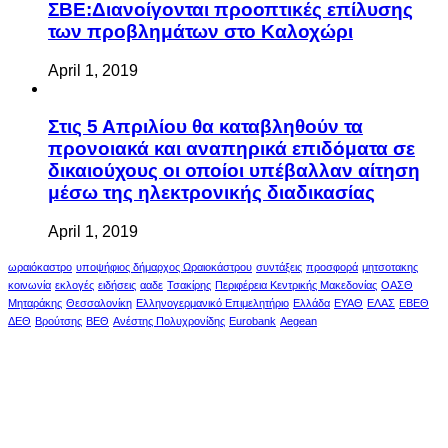
ΣΒΕ:Διανοίγονται προοπτικές επίλυσης
των προβλημάτων στο Καλοχώρι
April 1, 2019
Στις 5 Απριλίου θα καταβληθούν τα
προνοιακά και αναπηρικά επιδόματα σε
δικαιούχους οι οποίοι υπέβαλλαν αίτηση
μέσω της ηλεκτρονικής διαδικασίας
April 1, 2019
ωραιόκαστρο
υποψήφιος δήμαρχος Ωραιοκάστρου
συντάξεις
προσφορά
μητσοτακης
κοινωνία
εκλογές
ειδήσεις
ααδε
Τσακίρης
Περιφέρεια Κεντρικής Μακεδονίας
ΟΑΣΘ
Μηταράκης
Θεσσαλονίκη
Ελληνογερμανικό Επιμελητήριο
Ελλάδα
ΕΥΑΘ
ΕΛΑΣ
ΕΒΕΘ
ΔΕΘ
Βρούτσης
ΒΕΘ
Ανέστης Πολυχρονίδης
Eurobank
Aegean