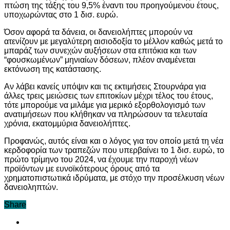
πτώση της τάξης του 9,5% έναντι του προηγούμενου έτους,
υποχωρώντας στο 1 δισ. ευρώ.
Όσον αφορά τα δάνεια, οι δανειολήπτες μπορούν να
ατενίζουν με μεγαλύτερη αισιοδοξία το μέλλον καθώς μετά το
μπαράζ των συνεχών αυξήσεων στα επιτόκια και των
“φουσκωμένων” μηνιαίων δόσεων, πλέον αναμένεται
εκτόνωση της κατάστασης.
Αν λάβει κανείς υπόψιν και τις εκτιμήσεις Στουρνάρα για
άλλες τρεις μειώσεις των επιτοκίων μέχρι τέλος του έτους,
τότε μπορούμε να μιλάμε για μερικό εξορθολογισμό των
ανατιμήσεων που κλήθηκαν να πληρώσουν τα τελευταία
χρόνια, εκατομμύρια δανειολήπτες.
Προφανώς, αυτός είναι και ο λόγος για τον οποίο μετά τη νέα
κερδοφορία των τραπεζών που υπερβαίνει το 1 δισ. ευρώ, το
πρώτο τρίμηνο του 2024, να έχουμε την παροχή νέων
προϊόντων με ευνοϊκότερους όρους από τα
χρηματοπιστωτικά ιδρύματα, με στόχο την προσέλκυση νέων
δανειοληπτών.
Share