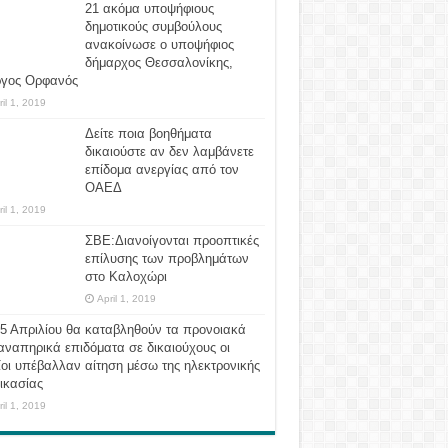
21 ακόμα υποψήφιους
δημοτικούς συμβούλους
ανακοίνωσε ο υποψήφιος
δήμαρχος Θεσσαλονίκης,
ργος Ορφανός
ril 1, 2019
Δείτε ποια βοηθήματα
δικαιούστε αν δεν λαμβάνετε
επίδομα ανεργίας από τον
ΟΑΕΔ
ril 1, 2019
ΣΒΕ:Διανοίγονται προοπτικές
επίλυσης των προβλημάτων
στο Καλοχώρι
April 1, 2019
 5 Απριλίου θα καταβληθούν τα προνοιακά
αναπηρικά επιδόματα σε δικαιούχους οι
οι υπέβαλλαν αίτηση μέσω της ηλεκτρονικής
ικασίας
ril 1, 2019