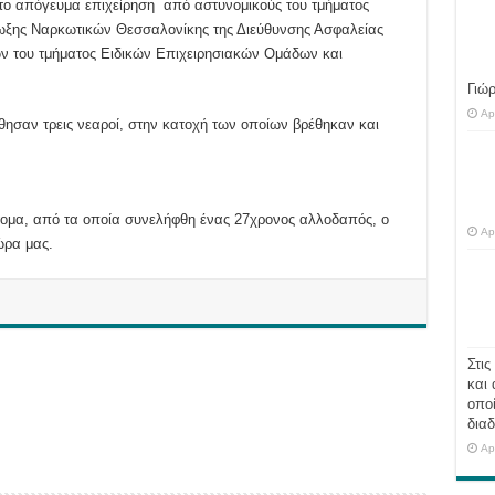
 το απόγευμα επιχείρηση από αστυνομικούς του τμήματος
ωξης Ναρκωτικών Θεσσαλονίκης της Διεύθυνσης Ασφαλείας
ν του τμήματος Ειδικών Επιχειρησιακών Ομάδων και
ης Ομάδας ΔΙ.ΑΣ.
Γιώ
Ap
φθησαν τρεις νεαροί, στην κατοχή των οποίων βρέθηκαν και
ομα, από τα οποία συνελήφθη ένας 27χρονος αλλοδαπός, ο
Ap
ώρα μας.
Στις
και 
οποί
διαδ
Ap