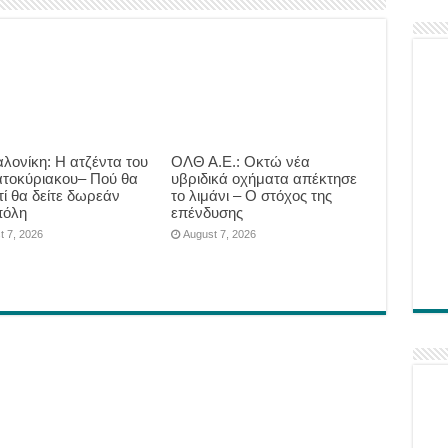
λονίκη: Η ατζέντα του
ΟΛΘ Α.Ε.: Οκτώ νέα
τοκύριακου– Πού θα
υβριδικά οχήματα απέκτησε
τί θα δείτε δωρεάν
το λιμάνι – Ο στόχος της
πόλη
επένδυσης
t 7, 2026
August 7, 2026