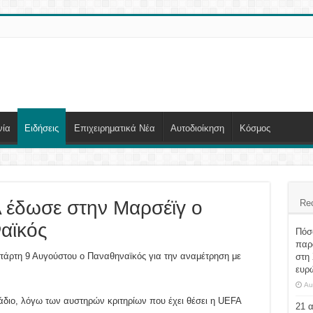
νία
Ειδήσεις
Επιχειρηματικά Νέα
Αυτοδιοίκηση
Κόσμος
 έδωσε στην Μαρσέϊγ ο
Re
αϊκός
Πόσο
παρα
άρτη 9 Αυγούστου ο Παναθηναϊκός για την αναμέτρηση με
στη 
ευρ
Au
άδιο, λόγω των αυστηρών κριτηρίων που έχει θέσει η UEFA
21 