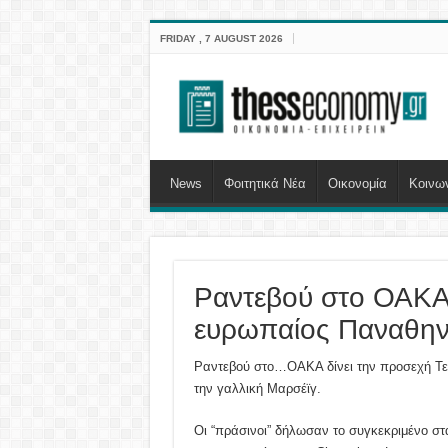
FRIDAY , 7 AUGUST 2026
News
Φοιτητικά Νέα
Οικονομία
Κοινω
Ραντεβού στο ΟΑΚΑ
ευρωπαίος Παναθην
Ραντεβού στο…ΟΑΚΑ δίνει την προσεχή Τετ
την γαλλική Μαρσέϊγ.
Οι “πράσινοι” δήλωσαν το συγκεκριμένο στ