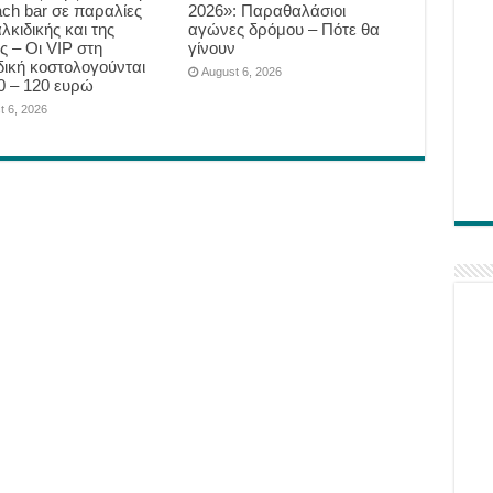
ach bar σε παραλίες
2026»: Παραθαλάσιοι
λκιδικής και της
αγώνες δρόμου – Πότε θα
ς – Οι VIP στη
γίνουν
δική κοστολογούνται
August 6, 2026
0 – 120 ευρώ
t 6, 2026