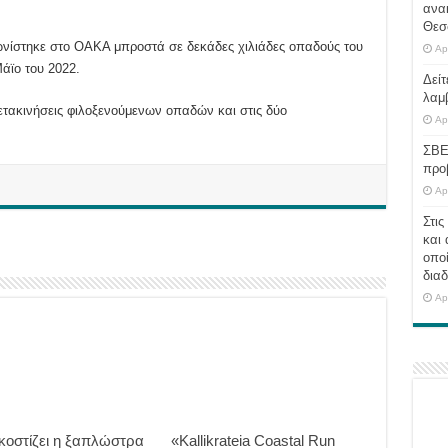
ανα
Θεσ
νίστηκε στο ΟΑΚΑ μπροστά σε δεκάδες χιλιάδες οπαδούς του
Ap
άϊο του 2022.
Δείτ
λαμ
ετακινήσεις φιλοξενούμενων οπαδών και στις δύο
Ap
ΣΒΕ
προ
Ap
Στις
και 
οποί
διαδ
Ap
κοστίζει η ξαπλώστρα
«Kallikrateia Coastal Run