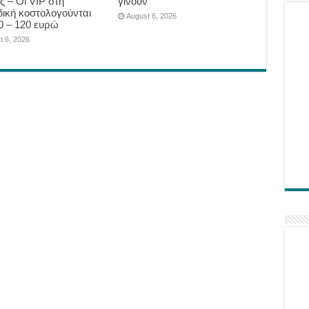
ς – Οι VIP στη
γίνουν
δική κοστολογούνται
August 6, 2026
0 – 120 ευρώ
t 6, 2026