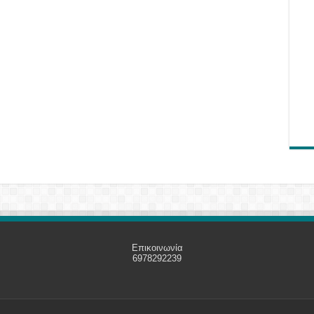
Επικοινωνία
6978292239