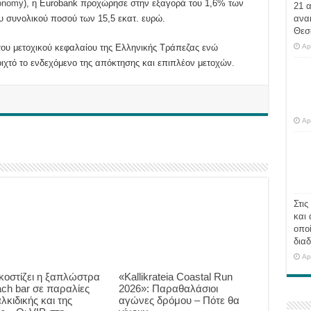
conomy
), η Eurobank προχώρησε στην εξαγορά του 1,6% των
21 
υ συνολικού ποσού των 15,5 εκατ. ευρώ.
ανα
Θεσ
 του μετοχικού κεφαλαίου της Ελληνικής Τράπεζας ενώ
Ap
ιχτό το ενδεχόμενο της απόκτησης και επιπλέον μετοχών.
Ap
Στις
και 
οποί
διαδ
Ap
κοστίζει η ξαπλώστρα
«Kallikrateia Coastal Run
ach bar σε παραλίες
2026»: Παραθαλάσιοι
λκιδικής και της
αγώνες δρόμου – Πότε θα