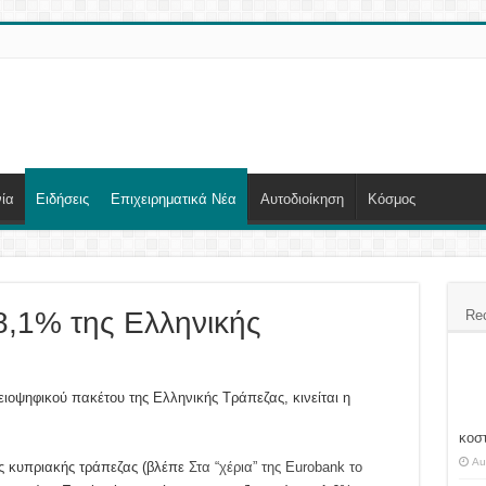
ία
Ειδήσεις
Επιχειρηματικά Νέα
Αυτοδιοίκηση
Κόσμος
8,1% της Ελληνικής
Re
οψηφικού πακέτου της Ελληνικής Τράπεζας, κινείται η
κοσ
Au
ης κυπριακής τράπεζας (βλέπε
Στα “χέρια” της Eurobank το