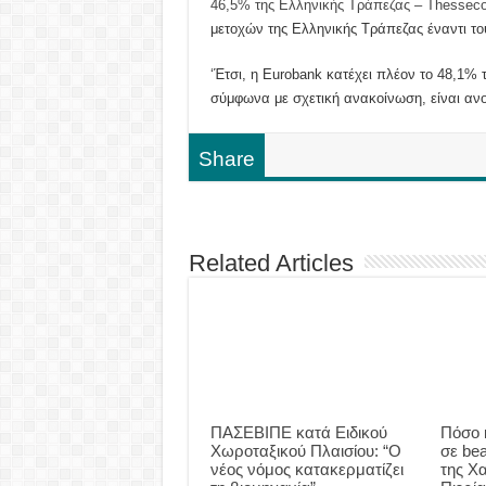
46,5% της Ελληνικής Τράπεζας – Thesse
μετοχών της Ελληνικής Τράπεζας έναντι το
‘Έτσι, η Eurobank κατέχει πλέον το 48,1%
σύμφωνα με σχετική ανακοίνωση, είναι ανο
Share
Related Articles
ΠΑΣΕΒΙΠΕ κατά Ειδικού
Πόσο 
Χωροταξικού Πλαισίου: “Ο
σε be
νέος νόμος κατακερματίζει
της Χα