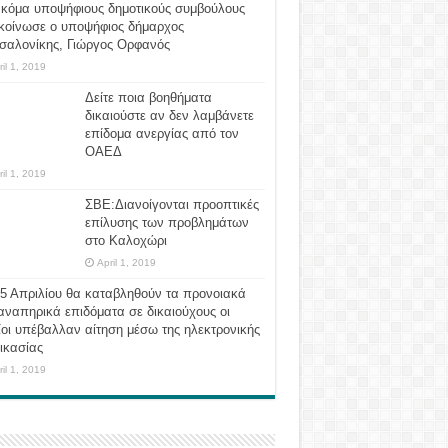
ακόμα υποψήφιους δημοτικούς συμβούλους
κοίνωσε ο υποψήφιος δήμαρχος
σαλονίκης, Γιώργος Ορφανός
ril 1, 2019
Δείτε ποια βοηθήματα
δικαιούστε αν δεν λαμβάνετε
επίδομα ανεργίας από τον
ΟΑΕΔ
ril 1, 2019
ΣΒΕ:Διανοίγονται προοπτικές
επίλυσης των προβλημάτων
στο Καλοχώρι
April 1, 2019
 5 Απριλίου θα καταβληθούν τα προνοιακά
αναπηρικά επιδόματα σε δικαιούχους οι
οι υπέβαλλαν αίτηση μέσω της ηλεκτρονικής
ικασίας
ril 1, 2019