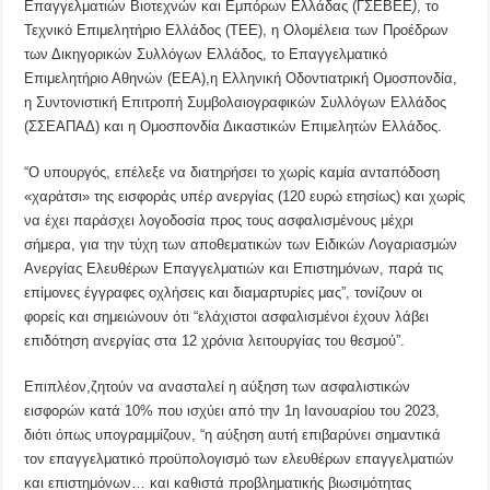
Επαγγελματιών Βιοτεχνών και Εμπόρων Ελλάδας (ΓΣΕΒΕΕ
)
, το
Τεχνικό Επιμελητήριο Ελλάδος (ΤΕΕ), η Ολομέλεια των Προέδρων
των Δικηγορικών Συλλόγων Ελλάδος, το Επαγγελματικό
Επιμελητήριο Αθηνών (ΕΕΑ),η Ελληνική Οδοντιατρική Ομοσπονδία,
η Συντονιστική Επιτροπή Συμβολαιογραφικών Συλλόγων Ελλάδος
(ΣΣΕΑΠΑΔ) και η Ομοσπονδία Δικαστικών Επιμελητών Ελλάδος.
“Ο υπουργός, επέλεξε να διατηρήσει το χωρίς καμία ανταπόδοση
«χαράτσι» της εισφοράς υπέρ ανεργίας (120 ευρώ ετησίως) και χωρίς
να έχει παράσχει λογοδοσία προς τους ασφαλισμένους μέχρι
σήμερα, για την τύχη των αποθεματικών των Ειδικών Λογαριασμών
Ανεργίας Ελευθέρων Επαγγελματιών και Επιστημόνων, παρά τις
επίμονες έγγραφες οχλήσεις και διαμαρτυρίες μας”, τονίζουν οι
φορείς και σημειώνουν ότι “ελάχιστοι ασφαλισμένοι έχουν λάβει
επιδότηση ανεργίας στα 12 χρόνια λειτουργίας του θεσμού”.
Επιπλέον,ζητούν να ανασταλεί η αύξηση των ασφαλιστικών
εισφορών κατά 10% που ισχύει από την 1η Ιανουαρίου του 2023,
διότι όπως υπογραμμίζουν, “η αύξηση αυτή επιβαρύνει σημαντικά
τον επαγγελματικό προϋπολογισμό των ελευθέρων επαγγελματιών
και επιστημόνων… και καθιστά προβληματικής βιωσιμότητας