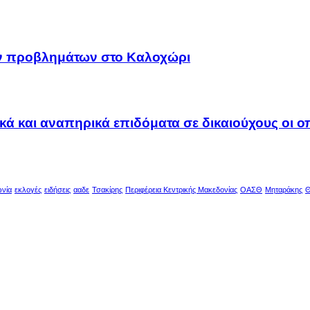
ων προβλημάτων στο Καλοχώρι
ακά και αναπηρικά επιδόματα σε δικαιούχους οι 
ωνία
εκλογές
ειδήσεις
ααδε
Τσακίρης
Περιφέρεια Κεντρικής Μακεδονίας
ΟΑΣΘ
Μηταράκης
Θ