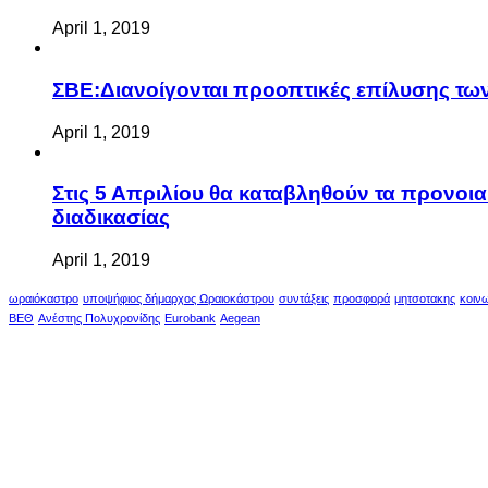
April 1, 2019
ΣΒΕ:Διανοίγονται προοπτικές επίλυσης τ
April 1, 2019
Στις 5 Απριλίου θα καταβληθούν τα προνοι
διαδικασίας
April 1, 2019
ωραιόκαστρο
υποψήφιος δήμαρχος Ωραιοκάστρου
συντάξεις
προσφορά
μητσοτακης
κοιν
ΒΕΘ
Ανέστης Πολυχρονίδης
Eurobank
Aegean