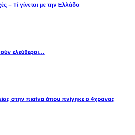
ς – Τί γίνεται με την Ελλάδα
ρούν ελεύθεροι…
λείας στην πισίνα όπου πνίγηκε ο 4χρονος