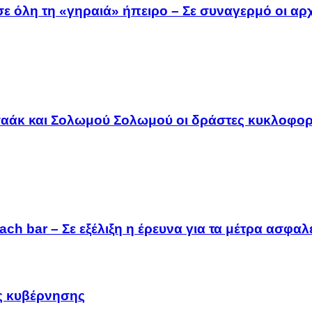
 όλη τη «γηραιά» ήπειρο – Σε συναγερμό οι αρχέ
Ισαάκ και Σολωμού Σολωμού οι δράστες κυκλοφο
ach bar – Σε εξέλιξη η έρευνα για τα μέτρα ασφα
ς κυβέρνησης