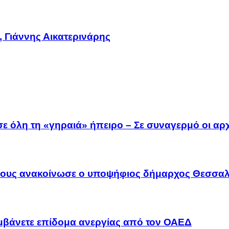
 Γιάννης Αικατερινάρης
 όλη τη «γηραιά» ήπειρο – Σε συναγερμό οι αρχέ
λους ανακοίνωσε ο υποψήφιος δήμαρχος Θεσσαλ
αμβάνετε επίδομα ανεργίας από τον ΟΑΕΔ