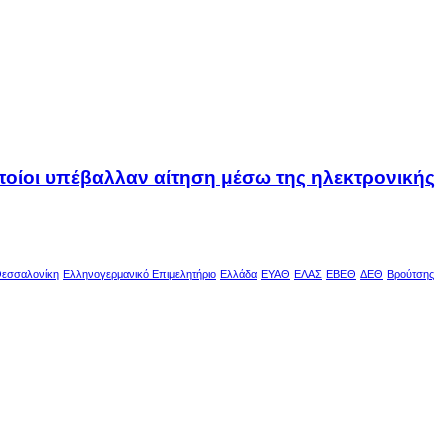
οποίοι υπέβαλλαν αίτηση μέσω της ηλεκτρονικής
εσσαλονίκη
Ελληνογερμανικό Επιμελητήριο
Ελλάδα
ΕΥΑΘ
ΕΛΑΣ
ΕΒΕΘ
ΔΕΘ
Βρούτσης