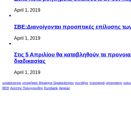
April 1, 2019
ΣΒΕ:Διανοίγονται προοπτικές επίλυσης τ
April 1, 2019
Στις 5 Απριλίου θα καταβληθούν τα προνοι
διαδικασίας
April 1, 2019
ωραιόκαστρο
υποψήφιος δήμαρχος Ωραιοκάστρου
συντάξεις
προσφορά
μητσοτακης
κοιν
ΒΕΘ
Ανέστης Πολυχρονίδης
Eurobank
Aegean