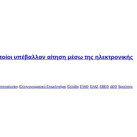
οποίοι υπέβαλλαν αίτηση μέσω της ηλεκτρονικής
εσσαλονίκη
Ελληνογερμανικό Επιμελητήριο
Ελλάδα
ΕΥΑΘ
ΕΛΑΣ
ΕΒΕΘ
ΔΕΘ
Βρούτσης