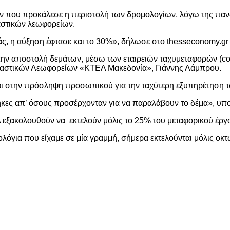
ν που προκάλεσε η περιστολή των δρομολογίων, λόγω της πανδ
αστικών λεωφορείων.
άς, η αύξηση έφτασε και το 30%», δήλωσε στο thesseconomy.g
αποστολή δεμάτων, μέσω των εταιρειών ταχυμεταφορών (courie
εραστικών Λεωφορείων «ΚΤΕΛ Μακεδονία», Γιάννης Λάμπρου.
αι στην πρόσληψη προσωπικού για την ταχύτερη εξυπηρέτηση 
κες απ’ όσους προσέρχονταν για να παραλάβουν το δέμα», υπο
 εξακολουθούν να εκτελούν μόλις το 25% του μεταφορικού έργ
ολόγια που είχαμε σε μία γραμμή, σήμερα εκτελούνται μόλις ο