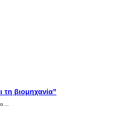
ι τη βιομηχανία”
 το …