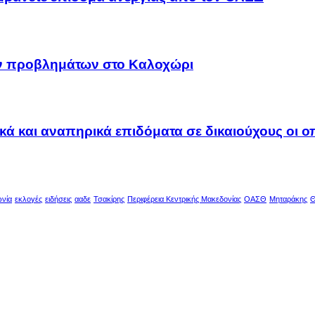
ων προβλημάτων στο Καλοχώρι
ακά και αναπηρικά επιδόματα σε δικαιούχους οι 
ωνία
εκλογές
ειδήσεις
ααδε
Τσακίρης
Περιφέρεια Κεντρικής Μακεδονίας
ΟΑΣΘ
Μηταράκης
Θ