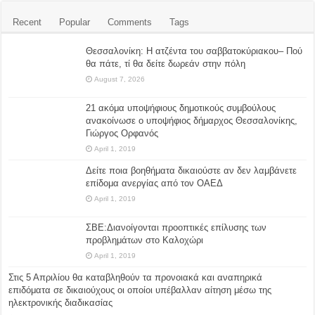
Recent
Popular
Comments
Tags
Θεσσαλονίκη: Η ατζέντα του σαββατοκύριακου– Πού
θα πάτε, τί θα δείτε δωρεάν στην πόλη
August 7, 2026
21 ακόμα υποψήφιους δημοτικούς συμβούλους
ανακοίνωσε ο υποψήφιος δήμαρχος Θεσσαλονίκης,
Γιώργος Ορφανός
April 1, 2019
Δείτε ποια βοηθήματα δικαιούστε αν δεν λαμβάνετε
επίδομα ανεργίας από τον ΟΑΕΔ
April 1, 2019
ΣΒΕ:Διανοίγονται προοπτικές επίλυσης των
προβλημάτων στο Καλοχώρι
April 1, 2019
Στις 5 Απριλίου θα καταβληθούν τα προνοιακά και αναπηρικά
επιδόματα σε δικαιούχους οι οποίοι υπέβαλλαν αίτηση μέσω της
ηλεκτρονικής διαδικασίας