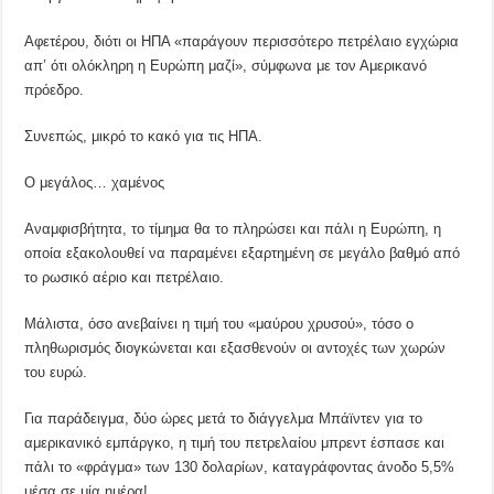
Αφετέρου, διότι οι ΗΠΑ «παράγουν περισσότερο πετρέλαιο εγχώρια
απ’ ότι ολόκληρη η Ευρώπη μαζί», σύμφωνα με τον Αμερικανό
πρόεδρο.
Συνεπώς, μικρό το κακό για τις ΗΠΑ.
Ο μεγάλος… χαμένος
Αναμφισβήτητα, το τίμημα θα το πληρώσει και πάλι η Ευρώπη, η
οποία εξακολουθεί να παραμένει εξαρτημένη σε μεγάλο βαθμό από
το ρωσικό αέριο και πετρέλαιο.
Μάλιστα, όσο ανεβαίνει η τιμή του «μαύρου χρυσού», τόσο ο
πληθωρισμός διογκώνεται και εξασθενούν οι αντοχές των χωρών
του ευρώ.
Για παράδειγμα, δύο ώρες μετά το διάγγελμα Μπάϊντεν για το
αμερικανικό εμπάργκο, η τιμή του πετρελαίου μπρεντ έσπασε και
πάλι το «φράγμα» των 130 δολαρίων, καταγράφοντας άνοδο 5,5%
μέσα σε μία ημέρα!