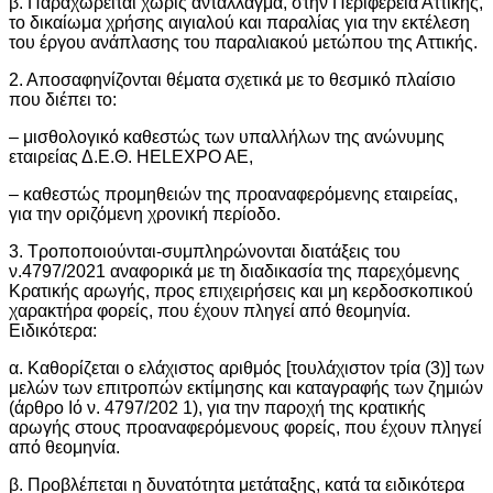
β. Παραχωρείται χωρίς αντάλλαγμα, στην Περιφέρεια Αττικής,
το δικαίωμα χρήσης αιγιαλού και παραλίας για την εκτέλεση
του έργου ανάπλασης του παραλιακού μετώπου της Αττικής.
2. Αποσαφηνίζονται θέματα σχετικά με το θεσμικό πλαίσιο
που διέπει το:
– μισθολογικό καθεστώς των υπαλλήλων της ανώνυμης
εταιρείας Δ.Ε.Θ. ΗΕLΕΧΡΟ ΑΕ,
– καθεστώς προμηθειών της προαναφερόμενης εταιρείας,
για την οριζόμενη χρονική περίοδο.
3. Τροποποιούνται-συμπληρώνονται διατάξεις του
ν.4797/2021 αναφορικά με τη διαδικασία της παρεχόμενης
Κρατικής αρωγής, προς επιχειρήσεις και μη κερδοσκοπικού
χαρακτήρα φορείς, που έχουν πληγεί από θεομηνία.
Ειδικότερα:
α. Καθορίζεται ο ελάχιστος αριθμός [τουλάχιστον τρία (3)] των
μελών των επιτροπών εκτίμησης και καταγραφής των ζημιών
(άρθρο Ιό ν. 4797/202 1), για την παροχή της κρατικής
αρωγής στους προαναφερόμενους φορείς, που έχουν πληγεί
από θεομηνία.
β. Προβλέπεται η δυνατότητα μετάταξης, κατά τα ειδικότερα