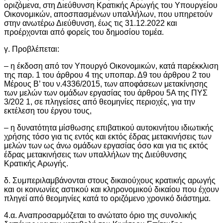
οριζόμενα, στη Διεύθυνση Κρατικής Αρωγής του Υπουργείου
Οικονομικών, αποσπασμένων υπαλλήλων, που υπηρετούν
στην ανωτέρω Διεύθυνση, έως τις 31.12.2022 και
προέρχονται από φορείς του δημοσίου τομέα.
γ. Προβλέπεται:
– η έκδοση από τον Υπουργό Οικονομικών, κατά παρέκκλιση
της παρ. 1 του άρθρου 4 της υποπαρ. Δ9 του άρθρου 2 του
Μέρους Β’ του ν.4336/2015, των αποφάσεων μετακίνησης
των μελών των ομάδων εργασίας του άρθρου 5Α της ΠΥΣ
3/202 1, σε πληγείσες από θεομηνίες περιοχές, για την
εκτέλεση του έργου τους,
– η δυνατότητα μίσθωσης επιβατικού αυτοκινήτου ιδιωτικής
χρήσης τόσο για τις εντός και εκτός έδρας μετακινήσεις των
μελών των ως άνω ομάδων εργασίας όσο και για τις εκτός
έδρας μετακινήσεις των υπαλλήλων της Διεύθυνσης
Κρατικής Αρωγής.
δ. Συμπεριλαμβάνονται στους δικαιούχους κρατικής αρωγής
και οι κοινωνίες αστικού και κληρονομικού δικαίου που έχουν
πληγεί από θεομηνίες κατά το οριζόμενο χρονικό διάστημα.
4.α. Αναπροσαρμόζεται το ανώτατο όριο της συνολικής