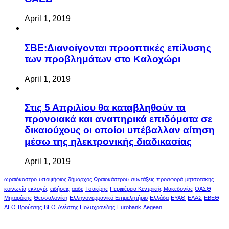
April 1, 2019
ΣΒΕ:Διανοίγονται προοπτικές επίλυσης
των προβλημάτων στο Καλοχώρι
April 1, 2019
Στις 5 Απριλίου θα καταβληθούν τα
προνοιακά και αναπηρικά επιδόματα σε
δικαιούχους οι οποίοι υπέβαλλαν αίτηση
μέσω της ηλεκτρονικής διαδικασίας
April 1, 2019
ωραιόκαστρο
υποψήφιος δήμαρχος Ωραιοκάστρου
συντάξεις
προσφορά
μητσοτακης
κοινωνία
εκλογές
ειδήσεις
ααδε
Τσακίρης
Περιφέρεια Κεντρικής Μακεδονίας
ΟΑΣΘ
Μηταράκης
Θεσσαλονίκη
Ελληνογερμανικό Επιμελητήριο
Ελλάδα
ΕΥΑΘ
ΕΛΑΣ
ΕΒΕΘ
ΔΕΘ
Βρούτσης
ΒΕΘ
Ανέστης Πολυχρονίδης
Eurobank
Aegean