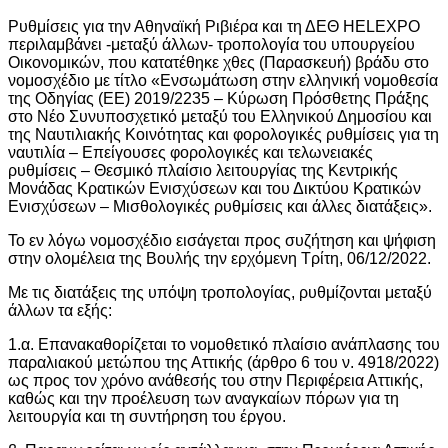
Ρυθμίσεις για την Αθηναϊκή Ριβιέρα και τη ΔΕΘ HELEXPO
περιλαμβάνει -μεταξύ άλλων- τροπολογία του υπουργείου
Οικονομικών, που κατατέθηκε χθες (Παρασκευή) βράδυ στο
νομοσχέδιο με τίτλο «Ενσωμάτωση στην ελληνική νομοθεσία
της Οδηγίας (ΕΕ) 2019/2235 – Κύρωση Πρόσθετης Πράξης
στο Νέο Συνυποσχετικό μεταξύ του Ελληνικού Δημοσίου και
της Ναυτιλιακής Κοινότητας και φορολογικές ρυθμίσεις για τη
ναυτιλία – Επείγουσες φορολογικές και τελωνειακές
ρυθμίσεις – Θεσμικό πλαίσιο λειτουργίας της Κεντρικής
Μονάδας Κρατικών Ενισχύσεων και του Δικτύου Κρατικών
Ενισχύσεων – Μισθολογικές ρυθμίσεις και άλλες διατάξεις».
Το εν λόγω νομοσχέδιο εισάγεται προς συζήτηση και ψήφιση
στην ολομέλεια της Βουλής την ερχόμενη Τρίτη, 06/12/2022.
Με τις διατάξεις της υπόψη τροπολογίας, ρυθμίζονται μεταξύ
άλλων τα εξής:
1.α. Επανακαθορίζεται το νομοθετικό πλαίσιο ανάπλασης του
παραλιακού μετώπου της Αττικής (άρθρο 6 του ν. 4918/2022)
ως προς τον χρόνο ανάθεσής του στην Περιφέρεια Αττικής,
καθώς και την προέλευση των αναγκαίων πόρων για τη
λειτουργία και τη συντήρηση του έργου.