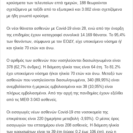
κρούσματα των τελευταίων επτά ημερών, 188 θεωρούνται
σχετιζόμενα με ταξίδι από το εξωτερικό και 3.002 είναι σχετιζόμενα
με ήδη γνωστό κρούσμα.
Οι νέοι θάνατοι ασθενών με Covid-19 είναι 28, ενώ από την έναρξη
της επιδημίας έχουν καταγραφεί συνολικά 14.169 θάνατοι. Το 95,4%
των θανόντων, σύμφωνα με τον ΕΟΔΥ, είχε υποκείμενο νόσημα ή/
και ηλικία 70 ετών και άνω.
Ο αριθμός των ασθενών που νοσηλεύονται διασωληνωμένοι είναι
378 (62,7% άνδρες). Η διάμεση ηλικία τους είναι 64 έτη. To 81.2%
έχει υποκείμενο νόσημα ή/και ηλικία 70 ετών και άνω. Μεταξύ των
ασθενών που νοσηλεύονται διασωληνωμένοι, 340 (89,95%) είναι
ανεμβολίαστοι ή μερικώς εμβολιασμένοι και 38 (10,05%) είναι
πλήρως εμβολιασμένοι. Από την αρχή της πανδημίας έχουν εξέλθει
από τις ΜΕΘ 3.043 ασθενείς.
Οι εισαγωγές νέων ασθενών Covid-19 στα νοσοκομεία της
επικράτειας είναι 220 (ημερήσια μεταβολή -3,93%). Ο μέσος όρος
εισαγωγών του επταημέρου είναι 208 ασθενείς. Η διάμεση ηλικία
των κρουσμάτων είναι τα 39 έτη (εύρος 0,2 έως 106 έτη), ενώ η