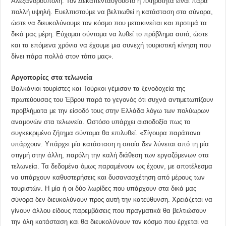
Αλεξανδρούπολη. Τον Δεκαπενταύγουστο η πληρότητα είναι πάρα
πολλή υψηλή. Ευελπιστούμε να βελτιωθεί η κατάσταση στα σύνορα,
ώστε να διευκολύνουμε τον κόσμο που μετακινείται και προτιμά τα
δικά μας μέρη. Εύχομαι σύντομα να λυθεί το πρόβλημα αυτό, ώστε
και τα επόμενα χρόνια να έχουμε μια συνεχή τουριστική κίνηση που
δίνει πάρα πολλά στον τόπο μας».
Αργοπορίες στα τελωνεία
Βαλκάνιοι τουρίστες και Τούρκοι γέμισαν τα ξενοδοχεία της
πρωτεύουσας του Έβρου παρά το γεγονός ότι συχνά αντιμετωπίζουν
προβλήματα με την είσοδό τους στην Ελλάδα λόγω των πολύωρων
αναμονών στα τελωνεία. Ωστόσο υπάρχει αισιοδοξία πως το
συγκεκριμένο ζήτημα σύντομα θα επιλυθεί. «Σίγουρα παράπονα
υπάρχουν. Υπάρχει μία κατάσταση η οποία δεν λύνεται από τη μία
στιγμή στην άλλη, παρόλη την καλή διάθεση των εργαζόμενων στα
τελωνεία. Τα δεδομένα όμως παραμένουν ως έχουν, με αποτέλεσμα
να υπάρχουν καθυστερήσεις και δυσανασχέτηση από μέρους των
τουριστών. Η μία ή οι δύο λωρίδες που υπάρχουν στα δικά μας
σύνορα δεν διευκολύνουν προς αυτή την κατεύθυνση. Χρειάζεται να
γίνουν άλλου είδους παρεμβάσεις που πραγματικά θα βελτιώσουν
την όλη κατάσταση και θα διευκολύνουν τον κόσμο που έρχεται να