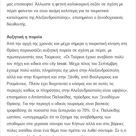
μας επισκεφτεί. Άλλωστε η φετινή καλοκαιρινή σεζόν σε σχέση με
πέρσι φαίνεται να είναι ακόμη καλύτερη για τα τουριστικά
καταλύματα της Αλεξανδρούπολης», επισημαίνει ο ξενοδοχειακός
διευθυντής.
Αυξητική η πορεία
Από την αρχή της χρονιάς και μέχρι σήμερα η τουριστική κίνηση στη
Θράκη παρουσιάζει αυξητική πορεία σε σχέση με πέρσι, με
πρωταγωνιστές τους Τούρκους. «Οι Τούρκοι έχουν ανεβάσει πολύ
τον πήχη και ειδικά στο city break. Μέχρι τέλος του Σεπτέμβρη
έχουμε πολύ καλές πληρότητες όχι μόνο στην Αλεξανδρούπολη
αλλά και στην Κομοτηνή και στην Ξάνθη, από Βούλγαρους και
Ρουμάνους. Πλέον έχει διοχετευτεί ο κόσμος και σε αυτές τις
περιοχές καθώς οι πληρότητες στην Αλεξανδρούπολη είναι υψηλές»,
επισημαίνει ο Απόστολος Παλακίδης, πρόεδρος των Ξενοδόχων
Θράκης. Για την περιοχή ο οδικός τουρισμός είναι βασικός
τροφοδότης σε ποσοστό που ξεπερνάει το 70%. Ο κ. Παλακίδης
ωστόσο, «υπογραμμίζει ότι το ζήτημα της αναβάθμισης των
υποδομών στα χερσαία σύνορα των Κήπων αλλά και στις βόρειες
πύλες εισόδου είναι ένα θέμα που πρέπει να λυθεί σύντομα. Σε ό,τι