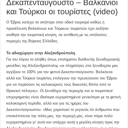
Δεκαπενταύγουστο – Βαλκάνιοι
και Τούρκοι οι τουρίστες (video)
Ο Έβρος κατέχει τα σκήπτρα στον οδικό τουρισμό καθώς η
προσέλευση Βαλκάνιων και Τούρκων τουριστών έχει αυξήσει
αισθητά την τουριστική κίνηση, σε αντίθεση με τις υπόλοιπες
περιοχές της Βόρειας Ελλάδας.
Το αδιαχώρητο στην Αλεξανδρούπολη
Για του λόγου το αληθές όπως επισημαίνει δυεθυντής ξενοδοχειακής
μονάδας της Αλεξανδρούπολης «οι πληρότητες στα ξενοδοχεία μας
αγγίζουν το 100% για τον φετινό Δεκαπενταύγουστο. Βαλκάνιοι
αλλά και Τούρκοι τουρίστες επιλέγουν την πρωτεύουσα του Έβρου
για να περάσουν τις καλοκαιρινές τους διακοπές δίπλα από το
Θρακικό πέλαγος». Οι ξενοδόχοι της περιοχής και οι τουριστικοί
επιχειρηματίες είναι ιδιαίτερα ευχαριστημένοι γενικότερα με τη φετινή
καλοκαιρινή περίοδο, αλλά και για τις ημέρες του
Δεκαπενταύγουστου. «Μας χαροποιεί το γεγονός ότι άνθρωποι που
επισκέπτονται την πόλη μας, την περιοχή μας, είναι πάρα πολύ
ευχαριστημένοι γι’ αυτό και υπάρχει αυτή η μεγάλη κίνηση προς την