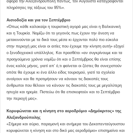
αφορά την Αλεξανδρούπολη πάντως, τον Αύγουστο καταγράφονται
πληρότητες της τάξεως του 95%».
Αισιοδοξία και για τον Σεπτέμβριο
«Όπως κάθε καλοκαίρι η τουριστική αγορά μας είναι η Βαλκανική
και η Τουρκία. Νομίζω ότι το γεγονός πως έχουν την άνεση να
μετακινούνται με τα δικά τους μέσα κι έρχονται πολύ πιο εύκολα
στην περιοχή μας είναι οι αιτίες που έχουμε την κίνηση αυτή» εξηγεί
ο ξενοδοχειακό υπάλληλος. Και προσθέτει «αν συγκρίνουμε και τα
προηγούμενα χρόνια νομίζω ότι και ο Σεπτέμβριος θα είναι επίσης
ένας καλός μήνας, γιατί απ’ ό,τι φαίνεται οι ζέστες θα συνεχιστούν
οπότε θα έχουμε κι ένα άλλο είδος τουρισμού, γιατί τα σχολεία
ανοίγουν και θα προτιμήσουν να κάνουν τις διακοπές τους
άνθρωποι που θέλουν να κάνουν τις διακοπές τους με μεγαλύτερη
ησυχία και ηρεμία. Πιστεύω ότι θα επισκεφτούν και το Σεπτέμβριο
την περιοχή μας».
Κορυφώνεται και η κίνηση στο αεροδρόμιο «Δημόκριτος» της
Αλεξανδρούπολης
«Σήμερα και αύριο, παραμονή και ανήμερα του Δεκαπενταύγουστου
κορυφώνεται η κίνηση και στο δικό μας αεροδρόμιο» επισημαίνει και