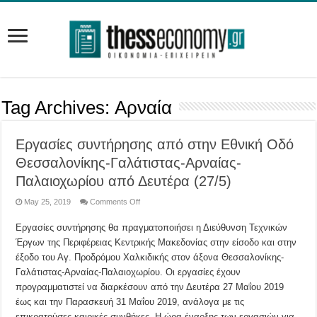
Tag Archives:
Αρναία
Εργασίες συντήρησης από στην Εθνική Οδό
Θεσσαλονίκης-Γαλάτιστας-Αρναίας-
Παλαιοχωρίου από Δευτέρα (27/5)
on
May 25, 2019
Comments Off
Εργασίες
συντήρησης
Εργασίες συντήρησης θα πραγματοποιήσει η Διεύθυνση Τεχνικών
από
στην
Έργων της Περιφέρειας Κεντρικής Μακεδονίας στην είσοδο και στην
Εθνική
Οδό
έξοδο του Αγ. Προδρόμου Χαλκιδικής στον άξονα Θεσσαλονίκης-
Θεσσαλονίκης-
Γαλάτιστας-
Γαλάτιστας-Αρναίας-Παλαιοχωρίου. Οι εργασίες έχουν
Αρναίας-
προγραμματιστεί να διαρκέσουν από την Δευτέρα 27 Μαΐου 2019
Παλαιοχωρίου
από
έως και την Παρασκευή 31 Μαΐου 2019, ανάλογα με τις
Δευτέρα
(27/5)
επικρατούσες καιρικές συνθήκες. Η ώρα έναρξης των εργασιών για