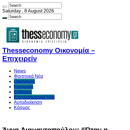
Saturday , 8 August 2026
Thesseconomy Οικονομία –
Επιχειρείν
News
Φοιτητικά Νέα
Οικονομία
Κοινωνία
Ειδήσεις
Επιχειρηματικά Νέα
Αυτοδιοίκηση
Κόσμος
Άννα Διαμαντοπούλου: “Όταν η