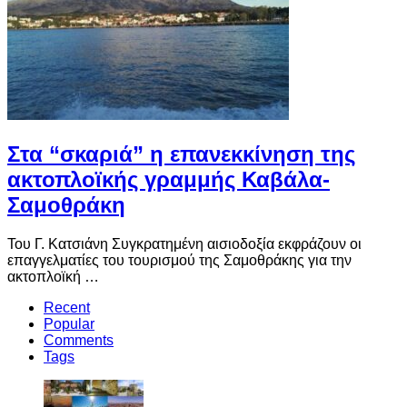
Στα “σκαριά” η επανεκκίνηση της
ακτοπλοϊκής γραμμής Καβάλα-
Σαμοθράκη
Του Γ. Κατσιάνη Συγκρατημένη αισιοδοξία εκφράζουν οι
επαγγελματίες του τουρισμού της Σαμοθράκης για την
ακτοπλοϊκή …
Recent
Popular
Comments
Tags