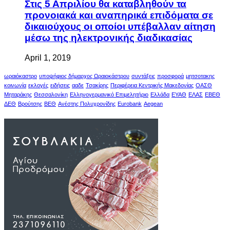
Στις 5 Απριλίου θα καταβληθούν τα
προνοιακά και αναπηρικά επιδόματα σε
δικαιούχους οι οποίοι υπέβαλλαν αίτηση
μέσω της ηλεκτρονικής διαδικασίας
April 1, 2019
ωραιόκαστρο
υποψήφιος δήμαρχος Ωραιοκάστρου
συντάξεις
προσφορά
μητσοτακης
κοινωνία
εκλογές
ειδήσεις
ααδε
Τσακίρης
Περιφέρεια Κεντρικής Μακεδονίας
ΟΑΣΘ
Μηταράκης
Θεσσαλονίκη
Ελληνογερμανικό Επιμελητήριο
Ελλάδα
ΕΥΑΘ
ΕΛΑΣ
ΕΒΕΘ
ΔΕΘ
Βρούτσης
ΒΕΘ
Ανέστης Πολυχρονίδης
Eurobank
Aegean