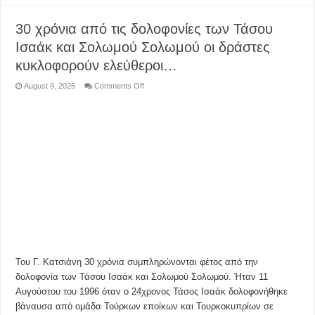
30 χρόνια από τις δολοφονίες των Τάσου
Ισαάκ και Σολωμού Σολωμού οι δράστες
κυκλοφορούν ελεύθεροι…
on
August 9, 2026
Comments Off
30
χρόνια
από
τις
δολοφονίες
των
Τάσου
Ισαάκ
και
Σολωμού
Σολωμού
οι
δράστες
κυκλοφορούν
ελεύθεροι…
Του Γ. Κατσιάνη 30 χρόνια συμπληρώνονται φέτος από την
δολοφονία των Τάσου Ισαάκ και Σολωμού Σολωμού. Ήταν 11
Αυγούστου του 1996 όταν ο 24χρονος Τάσος Ισαάκ δολοφονήθηκε
βάναυσα από ομάδα Τούρκων εποίκων και Τουρκοκυπρίων σε