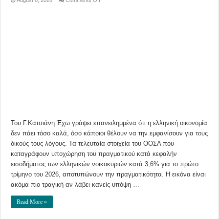
August 8, 2026
Comments Off
Πώς
ο
ΟΟΣΑ
αποδομεί
το
success
story
της
κυβέρνησης
Του Γ.Κατσιάνη Έχω γράψει επανειλημμένα ότι η ελληνική οικονομία
δεν πάει τόσο καλά, όσο κάποιοι θέλουν να την εμφανίσουν για τους
δικούς τους λόγους. Τα τελευταία στοιχεία του ΟΟΣΑ που
καταγράφουν υποχώρηση του πραγματικού κατά κεφαλήν
εισοδήματος των ελληνικών νοικοκυριών κατά 3,6% για το πρώτο
τρίμηνο του 2026, αποτυπώνουν την πραγματικότητα. Η εικόνα είναι
ακόμα πιο τραγική αν λάβει κανείς υπόψη …
Read More »