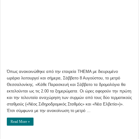
Θεσσαλονίκης:
Διευρύνεται
το
ωράριο
λειτουργίας
του
–
Ποιες
μέρες
και
ποιες
ώρες
Όπως ανακοινώθηκε από την εταιρεία THEMA με διευρυμένο
ωράριο λειτουργεί και σήμερα, Σάββατο 8 Αυγούστου, το μετρό
Θεσσαλονίκης. «Κάθε Παρασκευή και Σάββατο τα δρομολόγια θα
εκτελούνται ως τις 2.00 τα ξημερώματα. Οι ώρες αφορούν την πρώτη
και την τελευταία αναχώρηση των συρμών από τους δύο τερματικούς
σταθμούς («Νέος Σιδηροδρομικός Σταθμός» και «Νέα Ελβετία»)».
Έτσι σύμφωνα με την ανακοίνωση το μετρό …
Read More »