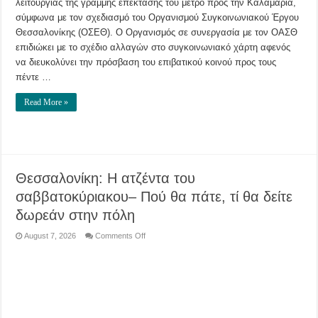
λειτουργίας της γραμμής επέκτασης του μετρό προς την Καλαμαριά,
σύμφωνα με τον σχεδιασμό του Οργανισμού Συγκοινωνιακού Έργου
Θεσσαλονίκης (ΟΣΕΘ). Ο Οργανισμός σε συνεργασία με τον ΟΑΣΘ
επιδιώκει με το σχέδιο αλλαγών στο συγκοινωνιακό χάρτη αφενός
να διευκολύνει την πρόσβαση του επιβατικού κοινού προς τους
πέντε …
Read More »
Θεσσαλονίκη: Η ατζέντα του
σαββατοκύριακου– Πού θα πάτε, τί θα δείτε
δωρεάν στην πόλη
on
August 7, 2026
Comments Off
Θεσσαλονίκη:
Η
ατζέντα
του
σαββατοκύριακου–
Πού
θα
πάτε,
τί