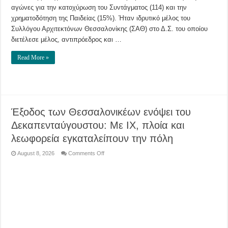
αγώνες για την κατοχύρωση του Συντάγματος (114) και την
χρηματοδότηση της Παιδείας (15%). Ήταν ιδρυτικό μέλος του
Συλλόγου Αρχιτεκτόνων Θεσσαλονίκης (ΣΑΘ) στο Δ.Σ. του οποίου
διετέλεσε μέλος, αντιπρόεδρος και …
Read More »
Έξοδος των Θεσσαλονικέων ενόψει του
Δεκαπενταύγουστου: Με ΙΧ, πλοία και
λεωφορεία εγκαταλείπουν την πόλη
on
August 8, 2026
Comments Off
Έξοδος
των
Θεσσαλονικέων
ενόψει
του
Δεκαπενταύγουστου:
Με
ΙΧ,
πλοία
και
λεωφορεία
εγκαταλείπουν