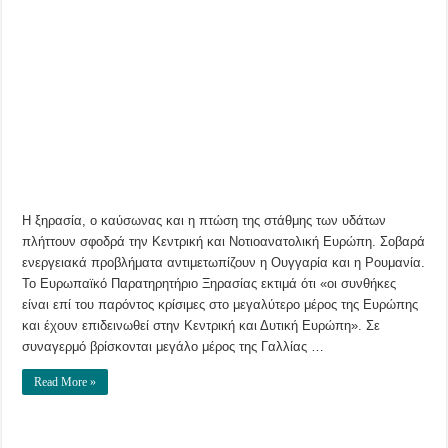
Η
ξηρασία
εξαπλώνεται
σε
όλη
τη
«γηραιά»
ήπειρο
–
Σε
συναγερμό
οι
αρχές
–
Τί
γίνεται
με
την
Η ξηρασία, ο καύσωνας και η πτώση της στάθμης των υδάτων
Ελλάδα
πλήττουν σφοδρά την Κεντρική και Νοτιοανατολική Ευρώπη. Σοβαρά
ενεργειακά προβλήματα αντιμετωπίζουν η Ουγγαρία και η Ρουμανία.
Το Ευρωπαϊκό Παρατηρητήριο Ξηρασίας εκτιμά ότι «οι συνθήκες
είναι επί του παρόντος κρίσιμες στο μεγαλύτερο μέρος της Ευρώπης
και έχουν επιδεινωθεί στην Κεντρική και Δυτική Ευρώπη». Σε
συναγερμό βρίσκονται μεγάλο μέρος της Γαλλίας …
Read More »