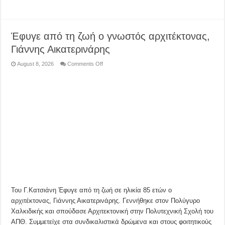
Έφυγε από τη ζωή ο γνωστός αρχιτέκτονας,
Γιάννης Αικατερινάρης
on
August 8, 2026
Comments Off
Έφυγε
από
τη
ζωή
ο
γνωστός
αρχιτέκτονας,
Γιάννης
Αικατερινάρης
Του Γ.Κατσιάνη Έφυγε από τη ζωή σε ηλικία 85 ετών ο
αρχιτέκτονας, Γιάννης Αικατερινάρης. Γεννήθηκε στον Πολύγυρο
Χαλκιδικής και σπούδασε Αρχιτεκτονική στην Πολυτεχνική Σχολή του
ΑΠΘ. Συμμετείχε στα συνδικαλιστικά δρώμενα και στους φοιτητικούς