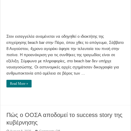
εξέλιξη
η
έρευνα
για
τα
μέτρα
ασφαλείας
στην
πισίνα
όπου
Στον εισαγγελέα αναμένεται να οδηγηθεί ο ιδιοκτήτης της
πνίγηκε
ο
επιχείρησης beach bar στην Πάρο, όπου χθες το απόγευμα, Σάββατο
4χρονος
8 Αυγούστου, 4χρονο αγοράκι άφησε την τελευταία του πνοή στην
πισίνα. Η προανάκριση για τις συνθήκες της τραγωδίας είναι σε
εξέλιξη. Σύμφωνα με πληροφορίες, στο beach bar δεν υπήρχε
ναυαγοσώστης. Οι αστυνομικές αρχές σχημάτισαν δικογραφία για
ανθρωποκτονία από αμέλεια σε βάρος των …
Read More »
Πώς ο ΟΟΣΑ αποδομεί το success story της
κυβέρνησης
on