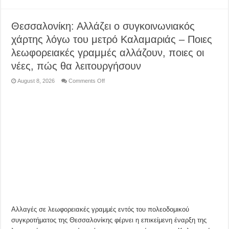
Θεσσαλονίκη: Αλλάζει ο συγκοινωνιακός
χάρτης λόγω του μετρό Καλαμαριάς – Ποιες
λεωφορειακές γραμμές αλλάζουν, ποιες οι
νέες, πώς θα λειτουργήσουν
on
August 8, 2026
Comments Off
Θεσσαλονίκη:
Αλλάζει
ο
συγκοινωνιακός
χάρτης
λόγω
του
μετρό
Καλαμαριάς
–
Ποιες
λεωφορειακές
γραμμές
αλλάζουν,
ποιες
οι
νέες,
πώς
θα
λειτουργήσουν
Αλλαγές σε λεωφορειακές γραμμές εντός του πολεοδομικού
συγκροτήματος της Θεσσαλονίκης φέρνει η επικείμενη έναρξη της