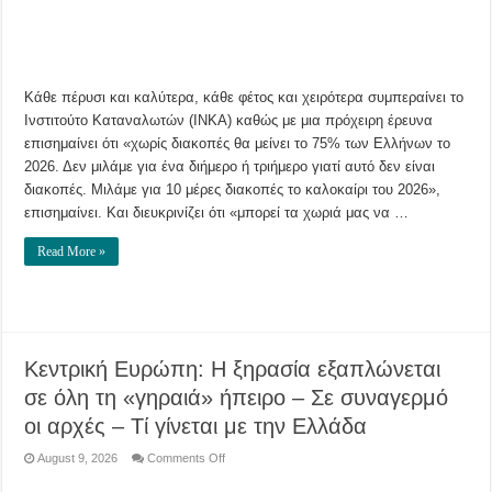
μέρες
διακοπών
στην
Κρήτη
για
4μελή
οικογένεια
Κάθε πέρυσι και καλύτερα, κάθε φέτος και χειρότερα συμπεραίνει το
Ινστιτούτο Καταναλωτών (ΙΝΚΑ) καθώς με μια πρόχειρη έρευνα
επισημαίνει ότι «χωρίς διακοπές θα μείνει το 75% των Ελλήνων το
2026. Δεν μιλάμε για ένα διήμερο ή τριήμερο γιατί αυτό δεν είναι
διακοπές. Μιλάμε για 10 μέρες διακοπές το καλοκαίρι του 2026»,
επισημαίνει. Και διευκρινίζει ότι «μπορεί τα χωριά μας να …
Read More »
Κεντρική Ευρώπη: Η ξηρασία εξαπλώνεται
σε όλη τη «γηραιά» ήπειρο – Σε συναγερμό
οι αρχές – Τί γίνεται με την Ελλάδα
on
August 9, 2026
Comments Off
Κεντρική
Ευρώπη: