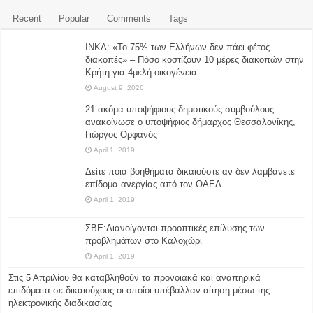
Recent
Popular
Comments
Tags
ΙΝΚΑ: «Το 75% των Ελλήνων δεν πάει φέτος
διακοπές» – Πόσο κοστίζουν 10 μέρες διακοπών στην
Κρήτη για 4μελή οικογένεια
August 9, 2026
21 ακόμα υποψήφιους δημοτικούς συμβούλους
ανακοίνωσε ο υποψήφιος δήμαρχος Θεσσαλονίκης,
Γιώργος Ορφανός
April 1, 2019
Δείτε ποια βοηθήματα δικαιούστε αν δεν λαμβάνετε
επίδομα ανεργίας από τον ΟΑΕΔ
April 1, 2019
ΣΒΕ:Διανοίγονται προοπτικές επίλυσης των
προβλημάτων στο Καλοχώρι
April 1, 2019
Στις 5 Απριλίου θα καταβληθούν τα προνοιακά και αναπηρικά
επιδόματα σε δικαιούχους οι οποίοι υπέβαλλαν αίτηση μέσω της
ηλεκτρονικής διαδικασίας