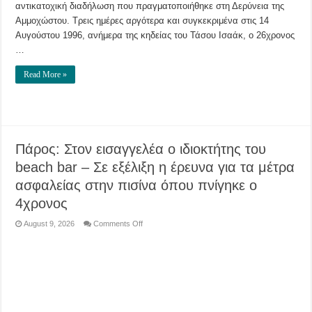
αντικατοχική διαδήλωση που πραγματοποιήθηκε στη Δερύνεια της
Αμμοχώστου. Τρεις ημέρες αργότερα και συγκεκριμένα στις 14
Αυγούστου 1996, ανήμερα της κηδείας του Τάσου Ισαάκ, ο 26χρονος
…
Read More »
Πάρος: Στον εισαγγελέα ο ιδιοκτήτης του
beach bar – Σε εξέλιξη η έρευνα για τα μέτρα
ασφαλείας στην πισίνα όπου πνίγηκε ο
4χρονος
on
August 9, 2026
Comments Off
Πάρος:
Στον
εισαγγελέα
ο
ιδιοκτήτης
του
beach
bar
–
Σε