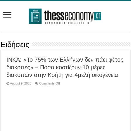
Ειδήσεις
ΙΝΚΑ: «Το 75% των Ελλήνων δεν πάει φέτος
διακοπές» – Πόσο κοστίζουν 10 μέρες
διακοπών στην Κρήτη για 4μελή οικογένεια
on
August 9, 2026
Comments Off
ΙΝΚΑ:
«Το
75%
των
Ελλήνων
δεν
πάει
φέτος
διακοπές»
–
Πόσο
κοστίζουν
10