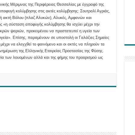
νικής Μέριμνας της Περιφέρειας Θεσσαλίας με έγγραφό της
αποφυγή κολύμβησης στις ακτές κολύμβησης: Σουτραλί Αγριάς,
κή ακτή Βόλου (πλαζ Αλυκών), Αλυκές, Αμφανών και
ς «η σύσταση αποφυγής κολύμβησης θα ισχύει μέχρι την
εκρών ψαριών, προκειμένου να προστατευτεί η υγεία των
υγεία». Επίσης, παραμένουν σε υποστολή οι Γαλάζιες Σημαίες
 μέχρι να ελεγχθεί το φαινόμενο και οι ακτές να πληρούν τα
ενημέρωση της Ελληνικής Εταιρείας Προστασίας της Φύσης.
σία των λουομένων αλλά και της φήμης του προορισμού ως