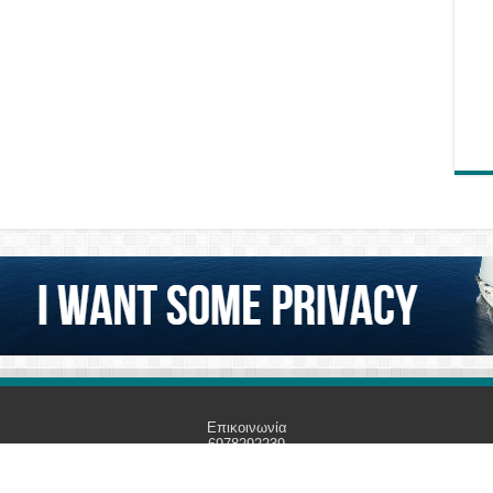
Επικοινωνία
6978292239