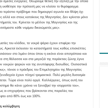
ι άμεσες ενέργειες. Θεωρούμε θετική την εξέλιξη με την οποία
η υιοθέτησε την πρότασή μας να κλείσει το θυρόφραγμα.
 το τεράστιο πρόβλημα που δημιουργεί αγωνία και θλίψη όχι
ς αλλά και στους κατοίκους της Μαγνησίας. Δεν κρίνεται μόνο
τήματός του. Κρίνεται το μέλλον της Μαγνησίας και της
σσόμαστε κάθε νομίμου δικαιώματός μας».
τίες του κλάδου, τα νεκρά ψάρια έχουν επιφέρει την
ους. Αρκετοί έκλεισαν τα καταστήματά τους καθώς επισκέπτες
σιάσουν στο λιμάνι όπου όπου η εικόνα είναι αποτρόπαια και
α στη θάλασσα και στα μαγαζιά της παράκτιας ζώνης έγινε
των νεκρών ψαριών και της ανυπόφορης δυσωδίας. Ουσιαστικά
τους», τόνισε ο πρόεδρος του Επιμελητηρίου της Μαγνησίας
ξενοδοχεία έχουν πληγεί τρομακτικά. Πολύ μεγάλη δυσοσμία
τεται. Τώρα είναι πολύ αργά. Καλλιέργειες, όπως αυτή του
στημα θα κάνει χρόνια να ξαναβρεί την ισορροπία του»,
οι επιχειρήσεις που βρίσκονται στις παραλίες του
πέφτει από 80% έως και 100%.
 η κολύμβηση