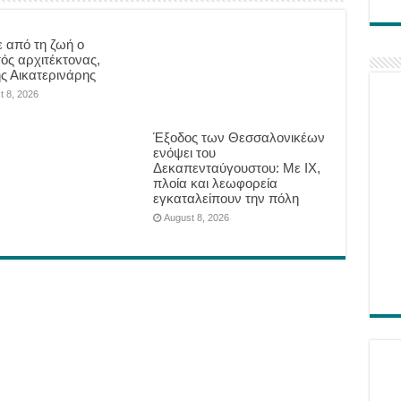
 από τη ζωή ο
ός αρχιτέκτονας,
ης Αικατερινάρης
t 8, 2026
Έξοδος των Θεσσαλονικέων
ενόψει του
Δεκαπενταύγουστου: Με ΙΧ,
πλοία και λεωφορεία
εγκαταλείπουν την πόλη
August 8, 2026