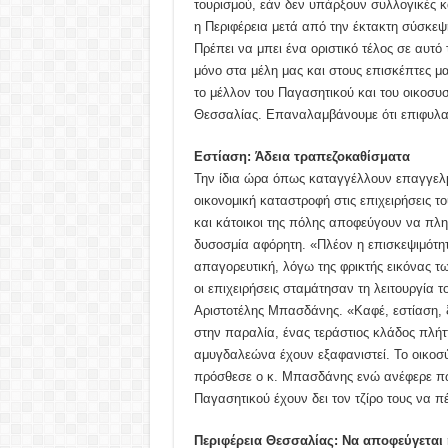
τουρισμού, εάν δεν υπάρξουν συλλογικές κα
η Περιφέρεια μετά από την έκτακτη σύσκεψ
Πρέπει να μπει ένα οριστικό τέλος σε αυτό
μόνο στα μέλη μας και στους επισκέπτες μα
το μέλλον του Παγασητικού και του οικοσυσ
Θεσσαλίας. Επαναλαμβάνουμε ότι επιφυλα
Εστίαση: Άδεια τραπεζοκαθίσματα
Την ίδια ώρα όπως καταγγέλλουν επαγγελμα
οικονομική καταστροφή στις επιχειρήσεις τ
και κάτοικοι της πόλης αποφεύγουν να πλη
δυσοσμία αφόρητη. «Πλέον η επισκεψιμότητ
απαγορευτική, λόγω της φρικτής εικόνας 
οι επιχειρήσεις σταμάτησαν τη λειτουργία 
Αριστοτέλης Μπασδάνης. «Καφέ, εστίαση, 
στην παραλία, ένας τεράστιος κλάδος πλήτ
αμυγδαλεώνα έχουν εξαφανιστεί. Το οικοσύ
πρόσθεσε ο κ. Μπασδάνης ενώ ανέφερε πως 
Παγασητικού έχουν δει τον τζίρο τους να 
Περιφέρεια Θεσσαλίας: Να αποφεύγεται