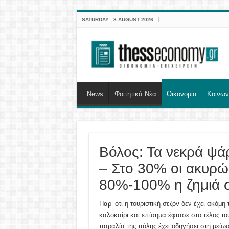
SATURDAY , 8 AUGUST 2026
News
Φοιτητικά Νέα
Οικονομία
Κοινων
Βόλος: Τα νεκρά ψά
– Στο 30% οι ακυρώσ
80%-100% η ζημιά σ
Παρ’ ότι η τουριστική σεζόν δεν έχει ακόμη 
καλοκαίρι και επίσημα έφτασε στο τέλος το
παραλία της πόλης έχει οδηγήσει στη μείωσ