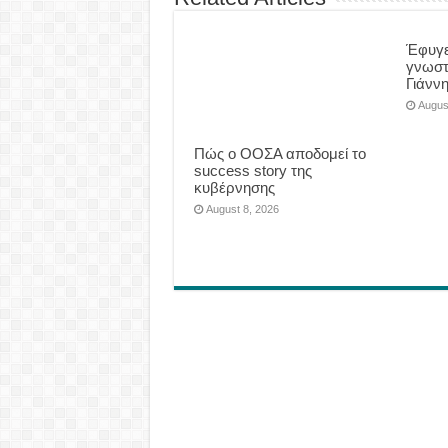
Έφυγε
γνωστ
Γιάνν
Augus
Πώς ο ΟΟΣΑ αποδομεί το
success story της
κυβέρνησης
August 8, 2026