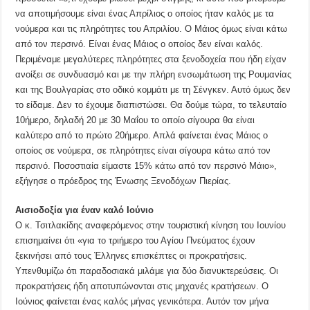
να αποτιμήσουμε είναι ένας Απρίλιος ο οποίος ήταν καλός με τα
νούμερα και τις πληρότητες του Απριλίου. Ο Μάιος όμως είναι κάτω
από τον περσινό. Είναι ένας Μάιος ο οποίος δεν είναι καλός.
Περιμέναμε μεγαλύτερες πληρότητες στα ξενοδοχεία που ήδη είχαν
ανοίξει σε συνδυασμό και με την πλήρη ενσωμάτωση της Ρουμανίας
και της Βουλγαρίας στο οδικό κομμάτι με τη Σένγκεν. Αυτό όμως δεν
το είδαμε. Δεν το έχουμε διαπιστώσει. Θα δούμε τώρα, το τελευταίο
10ήμερο, δηλαδή 20 με 30 Μαΐου το οποίο σίγουρα θα είναι
καλύτερο από το πρώτο 20ήμερο. Απλά φαίνεται ένας Μάιος ο
οποίος σε νούμερα, σε πληρότητες είναι σίγουρα κάτω από τον
περσινό. Ποσοστιαία είμαστε 15% κάτω από τον περσινό Μάιο»,
εξήγησε ο πρόεδρος της Ένωσης Ξενοδόχων Πιερίας.
Αισιοδοξία για έναν καλό Ιούνιο
Ο κ. Τσιτλακίδης αναφερόμενος στην τουριστική κίνηση του Ιουνίου
επισημαίνει ότι «για το τριήμερο του Αγίου Πνεύματος έχουν
ξεκινήσει από τους Έλληνες επισκέπτες οι προκρατήσεις.
Υπενθυμίζω ότι παραδοσιακά μιλάμε για δύο διανυκτερεύσεις. Οι
προκρατήσεις ήδη αποτυπώνονται στις μηχανές κρατήσεων. Ο
Ιούνιος φαίνεται ένας καλός μήνας γενικότερα. Αυτόν τον μήνα