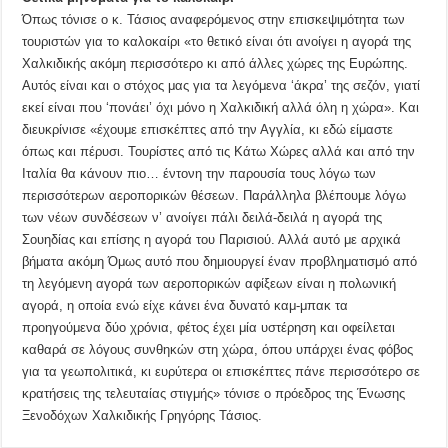
Όπως τόνισε ο κ. Τάσιος αναφερόμενος στην επισκεψιμότητα των
τουριστών για το καλοκαίρι «το θετικό είναι ότι ανοίγει η αγορά της
Χαλκιδικής ακόμη περισσότερο κι από άλλες χώρες της Ευρώπης.
Αυτός είναι και ο στόχος μας για τα λεγόμενα ‘άκρα’ της σεζόν, γιατί
εκεί είναι που ‘πονάει’ όχι μόνο η Χαλκιδική αλλά όλη η χώρα». Και
διευκρίνισε «έχουμε επισκέπτες από την Αγγλία, κι εδώ είμαστε
όπως και πέρυσι. Τουρίστες από τις Κάτω Χώρες αλλά και από την
Ιταλία θα κάνουν πιο… έντονη την παρουσία τους λόγω των
περισσότερων αεροπορικών θέσεων. Παράλληλα βλέπουμε λόγω
των νέων συνδέσεων ν’ ανοίγει πάλι δειλά-δειλά η αγορά της
Σουηδίας και επίσης η αγορά του Παρισιού. Αλλά αυτό με αρχικά
βήματα ακόμη Όμως αυτό που δημιουργεί έναν προβληματισμό από
τη λεγόμενη αγορά των αεροπορικών αφίξεων είναι η πολωνική
αγορά, η οποία ενώ είχε κάνει ένα δυνατό καμ-μπακ τα
προηγούμενα δύο χρόνια, φέτος έχει μία υστέρηση και οφείλεται
καθαρά σε λόγους συνθηκών στη χώρα, όπου υπάρχει ένας φόβος
για τα γεωπολιτικά, κι ευρύτερα οι επισκέπτες πάνε περισσότερο σε
κρατήσεις της τελευταίας στιγμής» τόνισε ο πρόεδρος της Ένωσης
Ξενοδόχων Χαλκιδικής Γρηγόρης Τάσιος.