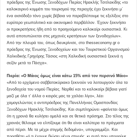
πρόεδρος της Ένωσης Ξενοδόχων Πιερίας Ηρακλής Τσιτλακίδης «το
καλοκαιρινό κομμάτι του τουρισμού της περιοχής έχει ξεκινήσει μ΄
ένα αισιόδοξο τόνο χωρίς βέβαια να παραβλέπουμε τις εξελίξεις στο
ευρύτερο γεωπολιτικό και οικονομικό περιβάλλον. Έχουν ξεκινήσει
οι προκρατήσεις ήδη από το προηγούμενο καλοκαίρι ουσιαστικά. Κι
αυτό αποτυπώνεται στις μηχανές κρατήσεων των ξενοδοχείων».
Από την πλευρά του, όπως διευκρίνισε, στο thesseconomy.gr ο
πρόεδρος της Ένωσης Ξενοδοχείων και του Τουριστικού Οργανισμού
Χαλκιδικής Γρηγόρης Τάσιος «στη Χαλκιδική ουσιαστικά ξεκινά η
σεζόν μετά το Πάσχα».
Πιερία: «Ο Μάιος όμως είναι κάτω 15% από τον περσινό Μάιο»
«Από το ερχόμενο σαββατοκύριακο ξεκινούν να λειτουργούν όλα τα
ξενοδοχεία του νομού Πιερίας. Ναρθεί και το καλοκαίρι βέβαια γιατί
μαζί με όλα τ’ άλλα ο καιρός μας τα χαλάει λίγο», λέει
χαμογελώντας ο αντιπρόεδρος της Πανελλήνιας Ομοσπονδίας
Ξενοδόχων Ηρακλής Τσιτλακίδης. Και συμπληρώνει «φαίνεται όμως
ότι η χρονιά θα κυλήσει ομαλά και σε θετικά πρόσημα. Στο τέλος της
χρονιάς θέλουμε να ελπίζουμε ότι θα είναι καλύτερα τα πράγματα
από πέρσι. Με τα μέχρι στιγμής δεδομένα», υπογραμμίζει. Και
προσθέτει «ό,τι έχουμε βιώσει μέχρι στιγμής, κι αυτό που μπορούμε