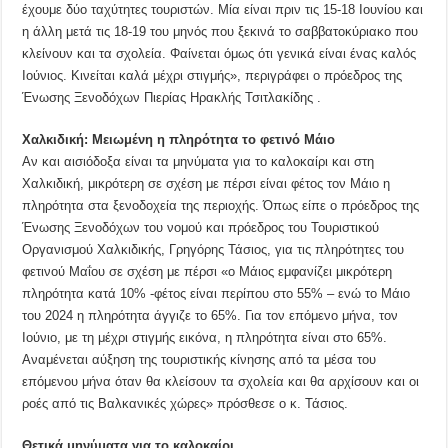
έχουμε δύο ταχύτητες τουριστών. Μία είναι πριν τις 15-18 Ιουνίου και
η άλλη μετά τις 18-19 του μηνός που ξεκινά το σαββατοκύριακο που
κλείνουν και τα σχολεία. Φαίνεται όμως ότι γενικά είναι ένας καλός
Ιούνιος. Κινείται καλά μέχρι στιγμής», περιγράφει ο πρόεδρος της
Ένωσης Ξενοδόχων Πιερίας Ηρακλής Τσιτλακίδης .
Χαλκιδική: Μειωμένη η πληρότητα το φετινό Μάιο
Αν και αισιόδοξα είναι τα μηνύματα για το καλοκαίρι και στη
Χαλκιδική, μικρότερη σε σχέση με πέρσι είναι φέτος τον Μάιο η
πληρότητα στα ξενοδοχεία της περιοχής. Όπως είπε ο πρόεδρος της
Ένωσης Ξενοδόχων του νομού και πρόεδρος του Τουριστικού
Οργανισμού Χαλκιδικής, Γρηγόρης Τάσιος, για τις πληρότητες του
φετινού Μαΐου σε σχέση με πέρσι «ο Μάιος εμφανίζει μικρότερη
πληρότητα κατά 10% -φέτος είναι περίπου στο 55% – ενώ το Μάιο
του 2024 η πληρότητα άγγιζε το 65%. Για τον επόμενο μήνα, τον
Ιούνιο, με τη μέχρι στιγμής εικόνα, η πληρότητα είναι στο 65%.
Αναμένεται αύξηση της τουριστικής κίνησης από τα μέσα του
επόμενου μήνα όταν θα κλείσουν τα σχολεία και θα αρχίσουν και οι
ροές από τις Βαλκανικές χώρες» πρόσθεσε ο κ. Τάσιος.
Θετικά μηνύματα για το καλοκαίρι