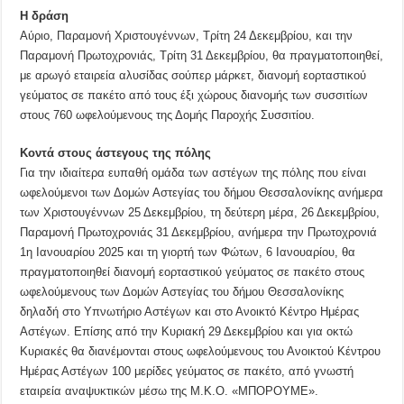
Η δράση
Αύριο, Παραμονή Χριστουγέννων, Τρίτη 24 Δεκεμβρίου, και την
Παραμονή Πρωτοχρονιάς, Τρίτη 31 Δεκεμβρίου, θα πραγματοποιηθεί,
με αρωγό εταιρεία αλυσίδας σούπερ μάρκετ, διανομή εορταστικού
γεύματος σε πακέτο από τους έξι χώρους διανομής των συσσιτίων
στους 760 ωφελούμενους της Δομής Παροχής Συσσιτίου.
Κοντά στους άστεγους της πόλης
Για την ιδιαίτερα ευπαθή ομάδα των αστέγων της πόλης που είναι
ωφελούμενοι των Δομών Αστεγίας του δήμου Θεσσαλονίκης ανήμερα
των Χριστουγέννων 25 Δεκεμβρίου, τη δεύτερη μέρα, 26 Δεκεμβρίου,
Παραμονή Πρωτοχρονιάς 31 Δεκεμβρίου, ανήμερα την Πρωτοχρονιά
1η Ιανουαρίου 2025 και τη γιορτή των Φώτων, 6 Ιανουαρίου, θα
πραγματοποιηθεί διανομή εορταστικού γεύματος σε πακέτο στους
ωφελούμενους των Δομών Αστεγίας του δήμου Θεσσαλονίκης
δηλαδή στο Υπνωτήριο Αστέγων και στο Ανοικτό Κέντρο Ημέρας
Αστέγων. Επίσης από την Κυριακή 29 Δεκεμβρίου και για οκτώ
Κυριακές θα διανέμονται στους ωφελούμενους του Ανοικτού Κέντρου
Ημέρας Αστέγων 100 μερίδες γεύματος σε πακέτο, από γνωστή
εταιρεία αναψυκτικών μέσω της Μ.Κ.Ο. «ΜΠΟΡΟΥΜΕ».