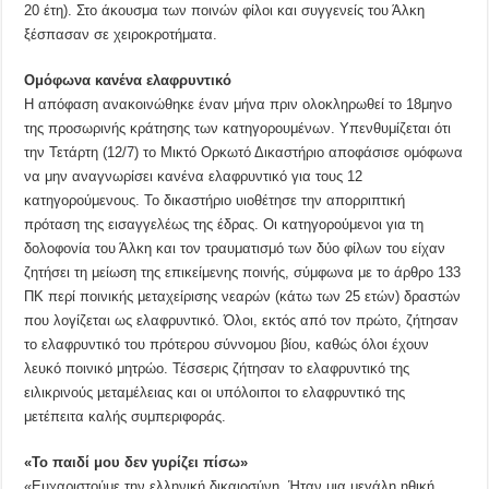
20 έτη). Στο άκουσμα των ποινών φίλοι και συγγενείς του Άλκη
ξέσπασαν σε χειροκροτήματα.
Ομόφωνα κανένα ελαφρυντικό
Η απόφαση ανακοινώθηκε έναν μήνα πριν ολοκληρωθεί το 18μηνο
της προσωρινής κράτησης των κατηγορουμένων. Υπενθυμίζεται ότι
την Τετάρτη (12/7) το Μικτό Ορκωτό Δικαστήριο αποφάσισε ομόφωνα
να μην αναγνωρίσει κανένα ελαφρυντικό για τους 12
κατηγορούμενους. Το δικαστήριο υιοθέτησε την απορριπτική
πρόταση της εισαγγελέως της έδρας. Οι κατηγορούμενοι για τη
δολοφονία του Άλκη και τον τραυματισμό των δύο φίλων του είχαν
ζητήσει τη μείωση της επικείμενης ποινής, σύμφωνα με το άρθρο 133
ΠΚ περί ποινικής μεταχείρισης νεαρών (κάτω των 25 ετών) δραστών
που λογίζεται ως ελαφρυντικό. Όλοι, εκτός από τον πρώτο, ζήτησαν
το ελαφρυντικό του πρότερου σύννομου βίου, καθώς όλοι έχουν
λευκό ποινικό μητρώο. Τέσσερις ζήτησαν το ελαφρυντικό της
ειλικρινούς μεταμέλειας και οι υπόλοιποι το ελαφρυντικό της
μετέπειτα καλής συμπεριφοράς.
«Το παιδί μου δεν γυρίζει πίσω»
«Ευχαριστούμε την ελληνική δικαιοσύνη. Ήταν μια μεγάλη ηθική