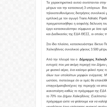
Τα χαρακτηριστικά αυτού συνίστανται στη
μ
έτρων και την κατασκευή 3 υπόγειων Βα
τηλεκατευθυνόμενες διατρήσεις συνολικού 
εμπλοκή με τον αγωγό Trans Adriatic Pipel
πραγματοποιήθηκε η ασφαλής διέλευση του
έργο κατασκευάστηκε σύμφωνα με όσα ορίζε
και Διαδικασίες της ΕΔΑ ΘΕΣΣ, οι οποίες τ
Στο ίδιο πλαίσιο, κατασκευάστηκε δίκτυο 
Χαλκηδόνας συνολικού μήκους 3.500 μέτρω
Από την πλευρά του ο
Δήμαρχος Χαλκηδ
ευτυχείς που μια ακόμη περιοχή του Δήμου 
με φυσικό αέριο, ένα καύσιμο φιλικό προς 
όλων των υπολοίπων μορφών ενέργειας. Μπο
ωστόσο, πιστεύουμε ότι οι τιμές θα επανέλθ
επαγγελματοβιοτέχνες της περιοχής να απολ
ικανοποίηση καθώς το πρόγραμμα της ΕΔΑ 
το 70% του Δήμου Χαλκηδόνος. Ευελπιστώ ό
πρόγραμμα ώστε να φτάσουμε και να καλύψο
μεγαλύτερο έργο επέκτασης φυσικού αερίο