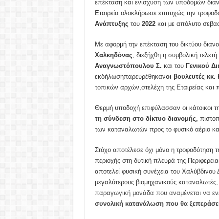
επέκταση και ενίσχυση των υποδομών διαν
Εταιρεία ολοκλήρωσε επιτυχώς την τροφο
Ανάπτυξης
του
2022
και με απόλυτο σεβασμ
Με αφορμή την επέκταση του δικτύου διανο
Χαλκηδόνας
, διεξήχθη η συμβολική τελετ
Αναγνωστόπουλου Σ.
και του
Γενικού Δι
εκδήλωσηπαρευρέθηκαν
οι βουλευτές κκ
τοπικών αρχών,στελέχη της Εταιρείας και 
Θερμή υποδοχή επιφύλασσαν οι κάτοικοι τ
τη σύνδεση στο δίκτυο διανομής,
πιστοπ
των καταναλωτών προς το φυσικό αέριο και
Στόχο αποτέλεσε όχι μόνο η τροφοδότηση τ
περιοχής στη δυτική πλευρά της Περιφερει
αποτελεί φυσική συνέχεια του Χαλύβδινου
μεγαλύτερους βιομηχανικούς καταναλωτές,
παραγωγική μονάδα που αναμένεται να εν
συνολική κατανάλωση που θα ξεπεράσει 