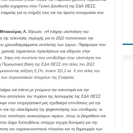
 μεγάλο ευχαριστώ στον Γενικό Διευθυντή της ΕΔΑ ΘΕΣΣ,
ταιρείας για τη στήριξή τους και την άριστη συνεργασία που
. Μπακούρας Λ
.
δήλωσε:
«
Η πλήρης υλοποίηση του
της τελευταίας περιοχής για το 2022 πιστοποιούν την
ου χρονοδιαγράμματος εκτέλεσης των έργων. Παράμετροι που
ς χρονιάς σημαντικών προκλήσεων και οδηγούν στην
υ.
Χάρη στη συνέπεια που υποδείξαμε στην υλοποίηση του
η Περιουσιακή Βάση της ΕΔΑ ΘΕΣΣ στο τέλος του 2022
μειώνοντας αύξηση 5,1%, έναντι 311,2 εκ. € στο τέλος του
 των περιουσιακών στοιχείων της Εταιρείας
.
Italgas και πάντα με γνώμονα την καινοτομία και την
ς που αποτελούν τον πυρήνα της λειτουργίας της ΕΔΑ ΘΕΣΣ.
υμε στον επιχειρησιακό μας σχεδιασμό επενδύσεις για την
ν και την ολοκλήρωση της ψηφιοποίησης των υποδομών, οι
νες ποσότητες ανανεώσιμων αερίων, όπως το βιομεθάνιο και
στον Δήμο Χαλκηδόνος υπάρχει ισχυρή δυναμική για την
πιση του νομοκανονιστικού πλαισίου και τη δημιουργία των