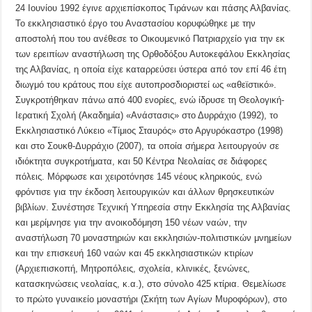
24 Ιουνίου 1992 έγινε αρχιεπίσκοπος Τιράνων και πάσης Αλβανίας.
Το εκκλησιαστικό έργο του Αναστασίου κορυφώθηκε με την
αποστολή που του ανέθεσε το Οικουμενικό Πατριαρχείο για την εκ
των ερειπίων αναστήλωση της Ορθοδόξου Αυτοκεφάλου Εκκλησίας
της Αλβανίας, η οποία είχε καταρρεύσει ύστερα από τον επί 46 έτη
διωγμό του κράτους που είχε αυτοπροσδιοριστεί ως «αθεϊστικό».
Συγκροτήθηκαν πάνω από 400 ενορίες, ενώ ίδρυσε τη Θεολογική-
Ιερατική Σχολή (Ακαδημία) «Ανάστασις» στο Δυρράχιο (1992), το
Εκκλησιαστικό Λύκειο «Tίμιος Σταυρός» στο Αργυρόκαστρο (1998)
και στο Σουκθ-Δυρράχιο (2007), τα οποία σήμερα λειτουργούν σε
ιδιόκτητα συγκροτήματα, και 50 Κέντρα Νεολαίας σε διάφορες
πόλεις. Μόρφωσε και χειροτόνησε 145 νέους κληρικούς, ενώ
φρόντισε για την έκδοση λειτουργικών και άλλων θρησκευτικών
βιβλίων. Συνέστησε Τεχνική Υπηρεσία στην Εκκλησία της Αλβανίας
και μερίμνησε για την ανοικοδόμηση 150 νέων ναών, την
αναστήλωση 70 μοναστηριών και εκκλησιών-πολιτιστικών μνημείων
και την επισκευή 160 ναών και 45 εκκλησιαστικών κτιρίων
(Αρχιεπισκοπή, Μητροπόλεις, σχολεία, κλινικές, ξενώνες,
κατασκηνώσεις νεολαίας, κ.α.), στο σύνολο 425 κτίρια. Θεμελίωσε
το πρώτο γυναικείο μοναστήρι (Σκήτη των Αγίων Μυροφόρων), στο