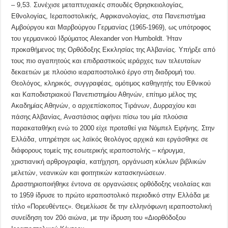
– 9,53. Συνέχισε μεταπτυχιακές σπουδές Θρησκειολογίας,
Eθνολογίας, Iεραποστολικής, Aφρικανολογίας, στα Πανεπιστήμια
Aμβούργου και Mαρβούργου Γερμανίας (1965-1969), ως υπότροφος
του γερμανικού Ιδρύματος Alexander von Humboldt. Ήταν
προκαθήμενος της Ορθόδοξης Εκκλησίας της Αλβανίας. Υπήρξε από
τους πιο αγαπητούς και επιδραστικούς ιεράρχες των τελευταίων
δεκαετιών με πλούσιο ιεαραποστολικό έργο στη διαδρομή του.
Θεολόγος, κληρικός, συγγραφέας, ομότιμος καθηγητής του Εθνικού
και Καποδιστριακού Πανεπιστημίου Αθηνών, επίτιμο μέλος της
Ακαδημίας Αθηνών, ο αρχιεπίσκοπος Τιράνων, Δυρραχίου και
πάσης Αλβανίας, Αναστάσιος αφήνει πίσω του μία πλούσια
παρακαταθήκη ενώ το 2000 είχε προταθεί για Νόμπελ Ειρήνης. Στην
Ελλάδα, υπηρέτησε ως λαϊκός θεολόγος αρχικά και εργάσθηκε σε
διάφορους τομείς της εσωτερικής ιεραποστολής – κήρυγμα,
χριστιανική αρθρογραφία, κατήχηση, οργάνωση κύκλων βιβλικών
μελετών, νεανικών και φοιτητικών κατασκηνώσεων.
Δραστηριοποιήθηκε έντονα σε οργανώσεις ορθόδοξης νεολαίας και
το 1959 ίδρυσε το πρώτο ιεραποστολικό περιοδικό στην Ελλάδα με
τίτλο «Πορευθέντες». Θεμελίωσε δε την ελληνόφωνη ιεραποστολική
συνείδηση τον 20ό αιώνα, με την ίδρυση του «Διορθόδοξου