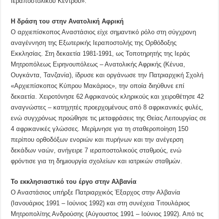
Ιεραποστολικού Κέντρου».
Η δράση του στην Ανατολική Αφρική
Ο αρχιεπίσκοπος Αναστάσιος είχε σημαντικό ρόλο στη σύγχρονη
αναγέννηση της Εξωτερικής Ιεραποστολής της Ορθόδοξης
Εκκλησίας. Στη δεκαετία 1981-1991, ως Τοποτηρητής της Ιεράς
Μητροπόλεως Ειρηνουπόλεως – Ανατολικής Αφρικής (Κένυα,
Ουγκάντα, Τανζανία), ίδρυσε και οργάνωσε την Πατριαρχική Σχολή
«Αρχιεπίσκοπος Kύπρου Μακάριος», την οποία διηύθυνε επί
δεκαετία. Χειροτόνησε 62 Αφρικανούς κληρικούς και χειροθέτησε 42
αναγνώστες – κατηχητές προερχομένους από 8 αφρικανικές φυλές,
ενώ συγχρόνως προώθησε τις μεταφράσεις της Θείας Λειτουργίας σε
4 αφρικανικές γλώσσες. Μερίμνησε για τη σταθεροποίηση 150
περίπου ορθοδόξων ενοριών και πυρήνων και την ανέγερση
δεκάδων ναών, ανήγειρε 7 ιεραποστολικούς σταθμούς, ενώ
φρόντισε για τη δημιουργία σχολείων και ιατρικών σταθμών.
Το εκκλησιαστικό του έργο στην Αλβανία
Ο Αναστάσιος υπήρξε Πατριαρχικός Έξαρχος στην Αλβανία
(Ιανουάριος 1991 – Ιούνιος 1992) και στη συνέχεια Τιτουλάριος
Μητροπολίτης Ανδρούσης (Aύγουστος 1991 – Ιούνιος 1992). Από τις