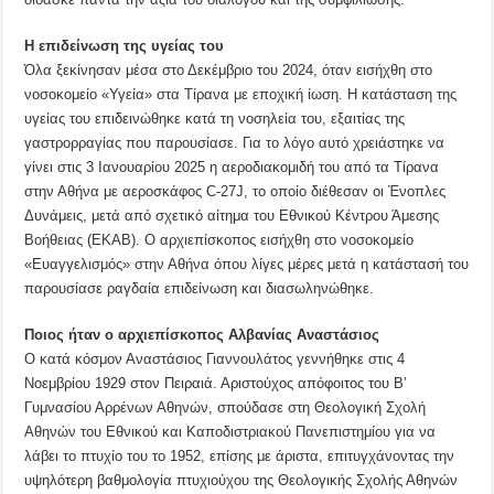
Η επιδείνωση της υγείας του
Όλα ξεκίνησαν μέσα στο Δεκέμβριο του 2024, όταν εισήχθη στο
νοσοκομείο «Υγεία» στα Τίρανα με εποχική ίωση. Η κατάσταση της
υγείας του επιδεινώθηκε κατά τη νοσηλεία του, εξαιτίας της
γαστρορραγίας που παρουσίασε. Για το λόγο αυτό χρειάστηκε να
γίνει στις 3 Ιανουαρίου 2025 η αεροδιακομιδή του από τα Τίρανα
στην Αθήνα με αεροσκάφος C-27J, το οποίο διέθεσαν οι Ένοπλες
Δυνάμεις, μετά από σχετικό αίτημα του Εθνικού Κέντρου Άμεσης
Βοήθειας (ΕΚΑΒ). Ο αρχιεπίσκοπος εισήχθη στο νοσοκομείο
«Ευαγγελισμός» στην Αθήνα όπου λίγες μέρες μετά η κατάστασή του
παρουσίασε ραγδαία επιδείνωση και διασωληνώθηκε.
Ποιος ήταν ο αρχιεπίσκοπος Αλβανίας Αναστάσιος
Ο κατά κόσμον Αναστάσιος Γιαννουλάτος γεννήθηκε στις 4
Νοεμβρίου 1929 στον Πειραιά. Αριστούχος απόφοιτος του Β’
Γυμνασίου Αρρένων Αθηνών, σπούδασε στη Θεολογική Σχολή
Αθηνών του Εθνικού και Καποδιστριακού Πανεπιστημίου για να
λάβει το πτυχίο του το 1952, επίσης με άριστα, επιτυγχάνοντας την
υψηλότερη βαθμολογία πτυχιούχου της Θεολογικής Σχολής Αθηνών