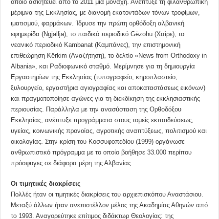
οποίο ασκητεύει από το 2011 μία μοναχή. Ανέπτυξε τη φιλανθρωπική
μέριμνα της Εκκλησίας, με διανομή εκατοντάδων τόνων τροφίμων,
ιματισμού, φαρμάκων. Ίδρυσε την πρώτη ορθόδοξη αλβανική
εφημερίδα (Ngjallja), το παιδικό περιοδικό Gëzohu (Χαίρε), το
νεανικό περιοδικό Kambanat (Καμπάνες), την επιστημονική
επιθεώρηση Kërkim (Αναζήτηση), το δελτίο «News from Orthodoxy in
Albania», και Ραδιοφωνικό σταθμό. Μερίμνησε για τη δημιουργία
Εργαστηρίων της Εκκλησίας (τυπογραφείο, κηροπλαστείο,
ξυλουργείο, εργαστήρια αγιογραφίας και αποκαταστάσεως εικόνων)
και πραγματοποίησε αγώνες για τη διεκδίκηση της εκκλησιαστικής
περιουσίας. Παράλληλα με την ανασύσταση της Ορθοδόξου
Εκκλησίας, ανέπτυξε προγράμματα στους τομείς εκπαιδεύσεως,
υγείας, κοινωνικής προνοίας, αγροτικής αναπτύξεως, πολιτισμού και
οικολογίας. Στην κρίση του Κοσσυφοπεδίου (1999) οργάνωσε
ανθρωπιστικό πρόγραμμα με το οποίο βοήθησε 33.000 περίπου
πρόσφυγες σε διάφορα μέρη της Αλβανίας.
Οι τιμητικές διακρίσεις
Πολλές ήταν οι τιμητικές διακρίσεις του αρχιεπισκόπου Αναστάσιου.
Μεταξύ άλλων ήταν ανεπιστέλλον μέλος της Ακαδημίας Αθηνών από
το 1993. Αναγορεύτηκε επίτιμος διδάκτωρ Θεολογίας: της