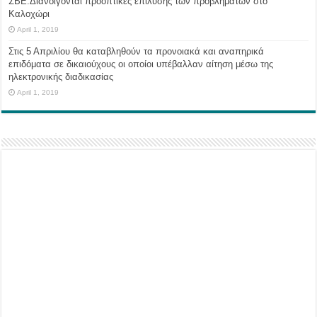
ΣΒΕ:Διανοίγονται προοπτικές επίλυσης των προβλημάτων στο
Καλοχώρι
April 1, 2019
Στις 5 Απριλίου θα καταβληθούν τα προνοιακά και αναπηρικά
επιδόματα σε δικαιούχους οι οποίοι υπέβαλλαν αίτηση μέσω της
ηλεκτρονικής διαδικασίας
April 1, 2019