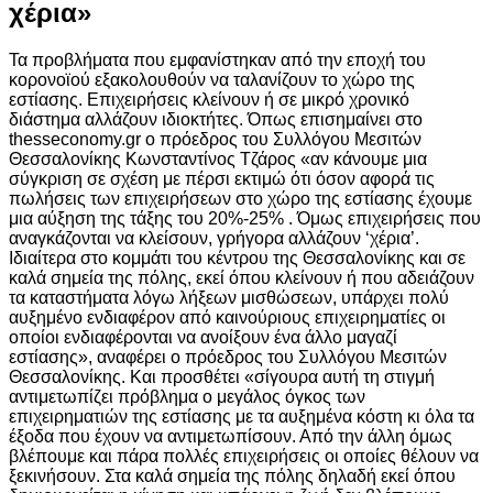
χέρια»
Τα προβλήματα που εμφανίστηκαν από την εποχή του
κορονοϊού εξακολουθούν να ταλανίζουν το χώρο της
εστίασης. Επιχειρήσεις κλείνουν ή σε μικρό χρονικό
διάστημα αλλάζουν ιδιοκτήτες. Όπως επισημαίνει στο
thesseconomy.gr ο πρόεδρος του Συλλόγου Μεσιτών
Θεσσαλονίκης Κωνσταντίνος Τζάρος «αν κάνουμε μια
σύγκριση σε σχέση με πέρσι εκτιμώ ότι όσον αφορά τις
πωλήσεις των επιχειρήσεων στο χώρο της εστίασης έχουμε
μια αύξηση της τάξης του 20%-25% . Όμως επιχειρήσεις που
αναγκάζονται να κλείσουν, γρήγορα αλλάζουν ‘χέρια’.
Ιδιαίτερα στο κομμάτι του κέντρου της Θεσσαλονίκης και σε
καλά σημεία της πόλης, εκεί όπου κλείνουν ή που αδειάζουν
τα καταστήματα λόγω λήξεων μισθώσεων, υπάρχει πολύ
αυξημένο ενδιαφέρον από καινούριους επιχειρηματίες οι
οποίοι ενδιαφέρονται να ανοίξουν ένα άλλο μαγαζί
εστίασης», αναφέρει ο πρόεδρος του Συλλόγου Μεσιτών
Θεσσαλονίκης. Και προσθέτει «σίγουρα αυτή τη στιγμή
αντιμετωπίζει πρόβλημα ο μεγάλος όγκος των
επιχειρηματιών της εστίασης με τα αυξημένα κόστη κι όλα τα
έξοδα που έχουν να αντιμετωπίσουν. Από την άλλη όμως
βλέπουμε και πάρα πολλές επιχειρήσεις οι οποίες θέλουν να
ξεκινήσουν. Στα καλά σημεία της πόλης δηλαδή εκεί όπου