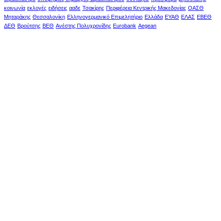
κοινωνία
εκλογές
ειδήσεις
ααδε
Τσακίρης
Περιφέρεια Κεντρικής Μακεδονίας
ΟΑΣΘ
Μηταράκης
Θεσσαλονίκη
Ελληνογερμανικό Επιμελητήριο
Ελλάδα
ΕΥΑΘ
ΕΛΑΣ
ΕΒΕΘ
ΔΕΘ
Βρούτσης
ΒΕΘ
Ανέστης Πολυχρονίδης
Eurobank
Aegean