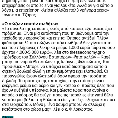
δημιουργείται η κίνηση και υπάρχει η ζωή δεν βλέπουμε
επιχειρήσεις οι οποίες είναι για λουκέτο. Αλλά αν για κάποιο
λόγο μια επιχείρηση κλείσει αλλάζει πολύ γρήγορα χέρια»
τόνισε ο κ. Τζάρος.
«Ο σώζων εαυτόν σωθήτω»
«Το σύνολο της εστίασης εκτός από κάποιες εξαιρέσεις έχει
πρόβλημα. Είναι μία κατάσταση που τη βιώνουμε από την
περίοδο του κορονοϊού και έπειτα. Όποιος αντέξει! Πλέον
φτάσαμε να λέμε ο σώζων εαυτόν σωθήτω! Δεν γίνεται από
κει που πλήρωνες ηλεκτρικό ρεύμα 1.000 ευρώ τώρα να σου
έρχεται 4.000-5.000 ευρώ», λέει στο thesseconomy.gr ο
πρόεδρος του Συλλόγου Εστιατόρων-Ψητοπωλών – Καφέ
μπαρ του νομού Θεσσαλονίκης Ιωάννης Φιλοκώστας. Και
προσθέτει: «Μπορεί να υπάρχει κατά διαστήματα κάποια
σχετική δουλειά αλλά η επισκεψιμότητα έχει ελαττωθεί. Οι
παραγγελίες έχουν ελαττωθεί όσον αφορά την ποσότητα
δηλαδή. Το τρίπτυχο της αποτυχίας στην εστίαση είναι η
ενέργεια, ρεύμα και αέριο και γενικότερα οι πρώτες ύλες που
έχουν αυξηθεί υπέρογκα. Και μάλιστα τώρα που ανοίγει ο
καιρός ο κόσμος θα φεύγει προς τις παραλίες είτε γιατί θέλει
να πάει μια βόλτα στη θάλασσα είτε γιατί έχει εξοχικά και πάει
στα εξοχικά του. Μόνο μ’ ένα θαύμα μπορεί να αλλάξει η
κατάσταση στο χώρο μας», λέει ο κ. Φιλοκώστας.