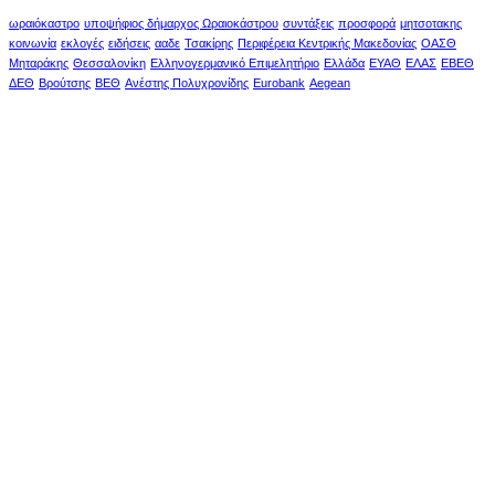
ωραιόκαστρο
υποψήφιος δήμαρχος Ωραιοκάστρου
συντάξεις
προσφορά
μητσοτακης
κοινωνία
εκλογές
ειδήσεις
ααδε
Τσακίρης
Περιφέρεια Κεντρικής Μακεδονίας
ΟΑΣΘ
Μηταράκης
Θεσσαλονίκη
Ελληνογερμανικό Επιμελητήριο
Ελλάδα
ΕΥΑΘ
ΕΛΑΣ
ΕΒΕΘ
ΔΕΘ
Βρούτσης
ΒΕΘ
Ανέστης Πολυχρονίδης
Eurobank
Aegean