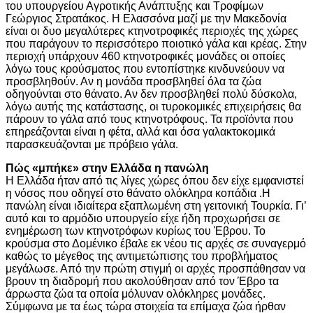
του υπουργείου Αγροτικής Ανάπτυξης και Τροφίμων
Γεώργιος Στρατάκος. Η Ελασσόνα μαζί με την Μακεδονία
είναι οι δυο μεγαλύτερες κτηνοτροφικές περιοχές της χώρες
που παράγουν το περισσότερο ποιοτικό γάλα και κρέας. Στην
περιοχή υπάρχουν 460 κτηνοτροφικές μονάδες οι οποίες
λόγω τους κρούσματος που εντοπίστηκε κινδυνεύουν να
προσβληθούν. Αν η μονάδα προσβληθεί όλα τα ζώα
οδηγούνται στο θάνατο. Αν δεν προσβληθεί πολύ δύσκολα,
λόγω αυτής της κατάστασης, οι τυροκομικές επιχειρήσεις θα
πάρουν το γάλα από τους κτηνοτρόφους. Τα προϊόντα που
επηρεάζονται είναι η φέτα, αλλά και όσα γαλακτοκομικά
παρασκευάζονται με πρόβειο γάλα.
Πώς «μπήκε» στην Ελλάδα η πανώλη
Η Ελλάδα ήταν από τις λίγες χώρες όπου δεν είχε εμφανιστεί
η νόσος που οδηγεί στο θάνατο ολόκληρα κοπάδια .Η
πανώλη είναι ιδιαίτερα εξαπλωμένη στη γειτονική Τουρκία. Γι’
αυτό και το αρμόδιο υπουργείο είχε ήδη προχωρήσει σε
ενημέρωση των κτηνοτρόφων κυρίως του Έβρου. Το
κρούσμα στο Δομένικο έβαλε εκ νέου τις αρχές σε συναγερμό
καθώς το μέγεθος της αντιμετώπισης του προβλήματος
μεγάλωσε. Από την πρώτη στιγμή οι αρχές προσπάθησαν να
βρουν τη διαδρομή που ακολούθησαν από τον Έβρο τα
άρρωστα ζώα τα οποία μόλυναν ολόκληρες μονάδες.
Σύμφωνα με τα έως τώρα στοιχεία τα επίμαχα ζώα ήρθαν