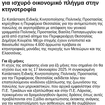
για ισχυρό οικονομικό πλήγμα στην
κτηνοτροφία
Σε Κατάσταση Ειδικής Κινητοποίησης Πολιτικής Προστασίας
κηρύχθηκε η Περιφέρεια Θεσσαλίας για την αντιμετώπιση της
πανώλης σε αιγοπρόβατα με απόφαση του γενικού
γραμματέα Πολιτικής Προστασίας Βασίλη Παπαγεωργίου και
μετά από σχετικό αίτημα του Περιφερειάρχη Θεσσαλίας
Δημήτρη Κουρέτα. Μέχρι στιγμής έχουν εντοπιστεί και
θανατωθεί περίπου 4.600 άρρωστα πρόβατα σε
κτηνοτροφικές μονάδες της περιοχής των Μετεώρων και της
Ελασσόνας.
Για έξι μήνες
Η ισχύς της απόφασης είναι για έξι μήνες που σημαίνει ότι θα
ισχύσει έως και τις 17 Ιανουαρίου 2025. Η συγκεκριμένη
Κατάσταση Ειδικής Κινητοποίησης Πολιτικής Προστασίας
για την Περιφέρειας Θεσσαλίας εκδίδεται λόγω του
επαπειλούμενου κινδύνου εξάπλωσης της ζωωνόσου της
πανώλης των μηρυκαστικών, που αρχικά εμφανίστηκε στην
Π.Ε. Τρικάλων και εξαπλώθηκε και στην Π.Ε. Λάρισας,
προκειμένου να δρομολογηθούν άμεσες δράσεις όπως αυτές
προβλέπονται στο Σχέδιο αντιμετώπισης έκτακτης ανάγκης
για την καταπολέμηση των ασθενειών, και θα συμβάλουν