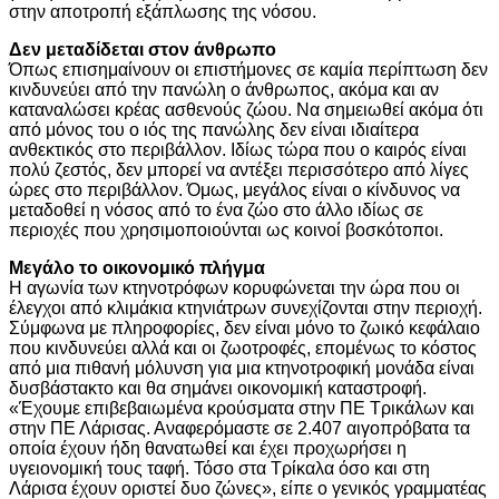
στην αποτροπή εξάπλωσης της νόσου.
Δεν μεταδίδεται στον άνθρωπο
Όπως επισημαίνουν οι επιστήμονες σε καμία περίπτωση δεν
κινδυνεύει από την πανώλη ο άνθρωπος, ακόμα και αν
καταναλώσει κρέας ασθενούς ζώου. Να σημειωθεί ακόμα ότι
από μόνος του ο ιός της πανώλης δεν είναι ιδιαίτερα
ανθεκτικός στο περιβάλλον. Ιδίως τώρα που ο καιρός είναι
πολύ ζεστός, δεν μπορεί να αντέξει περισσότερο από λίγες
ώρες στο περιβάλλον. Όμως, μεγάλος είναι ο κίνδυνος να
μεταδοθεί η νόσος από το ένα ζώο στο άλλο ιδίως σε
περιοχές που χρησιμοποιούνται ως κοινοί βοσκότοποι.
Μεγάλο το οικονομικό πλήγμα
Η αγωνία των κτηνοτρόφων κορυφώνεται την ώρα που οι
έλεγχοι από κλιμάκια κτηνιάτρων συνεχίζονται στην περιοχή.
Σύμφωνα με πληροφορίες, δεν είναι μόνο το ζωικό κεφάλαιο
που κινδυνεύει αλλά και οι ζωοτροφές, επομένως το κόστος
από μια πιθανή μόλυνση για μια κτηνοτροφική μονάδα είναι
δυσβάστακτο και θα σημάνει οικονομική καταστροφή.
«Έχουμε επιβεβαιωμένα κρούσματα στην ΠΕ Τρικάλων και
στην ΠΕ Λάρισας. Αναφερόμαστε σε 2.407 αιγοπρόβατα τα
οποία έχουν ήδη θανατωθεί και έχει προχωρήσει η
υγειονομική τους ταφή. Τόσο στα Τρίκαλα όσο και στη
Λάρισα έχουν οριστεί δυο ζώνες», είπε ο γενικός γραμματέας