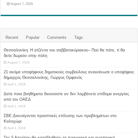
August 7, 2026
Recent
Popular
Comments
Tags
Θεσσαλονίκη: Η ατζέντα του σαββατοκύριακου– Πού θα πάτε, τί θα
δείτε δωρεάν στην πόλη
August 7, 2026
21 ακόμα υποψήφιους δημοτικούς συμβούλους ανακοίνωσε ο υποψήφιος
δήμαρχος Θεσσαλονίκης, Γιώργος Ορφανός
April 1, 2019
Δείτε ποια βοηθήματα δικαιούστε αν δεν λαμβάνετε επίδομα ανεργίας
από τον ΟΑΕΔ
April 1, 2019
ΣΒΕ:Διανοίγονται προοπτικές επίλυσης των προβλημάτων στο
Καλοχώρι
April 1, 2019
Στις 5 Απριλίου θα καταβληθούν τα προνοιακά και αναπηρικά