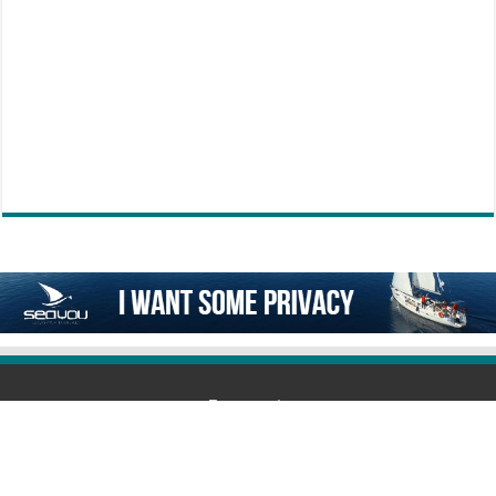
Επικοινωνία
6978292239