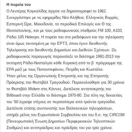
Η πορεία του
Ο Λευτέρης Κογκαλίδης άρχισε να δημοσιογραφεί το 1962.
Συνεργάστηκε με τις εφημερίδες Νέα Αλήθεια, Ελληνικός Βορράς,
Εσπερινή Ώρα, Μακεδονία, τα περιοδικά Επιλογές και Θ της
Θεσσαλονίκης, και με τους ραδιοφωνικούς σταθμούς FM 100, A103,
Ράδιο 105 Helexpo. Η πορεία του στο ραδιόφωνο και την τηλεόραση
είναι όμως ταυτισμένη με την ΕΡΤ3, όπου έγινε διευθυντής
Τηλεόρασης και διευθυντής Δημοσίων και Διεθνών Σχέσεων. Ως
ραδιοφωνικός παραγωγός παρουσίαζε το διάστημα 1991-2013 την
εκπομπή Ράδιο-Νοσταλγία κάθε Κυριακή από το β΄ πρόγραμμα της
ΕΡΑ μαζί με τους Παπαστεφάνου, Πετρίδη και Κωστάλα.
Ήταν μέλος της Οργανωτικής Επιτροπής και της Επιτροπής
Πρόκρισης του Φεστιβάλ Τραγουδιού. Παρακολούθησε για 30 χρόνια
το Φεστιβάλ Midem στις Κάννες. Διετέλεσε ανταποκριτής του
Billboard στην Ελλάδα το διάστημα 1970-80. Στα τέλη της δεκαετίας
του ’60 έγραψε στίχους σε περισσότερα από τριάντα τραγούδια.
Διετέλεσε επίσης συντονιστής των Βαλκανικών τηλεοράσεων,
υπήρξε μέλος του Ευρωπαϊκού Συμβουλίου και του δ.σ. της CIRCOM
(Πανευρωπαϊκή Ένωση Δημοσίων Περιφερειακών Τηλεοπτικών
Σταθμών) και αντιπρόεδρος και πρόεδρός του για τρία χρόνια.