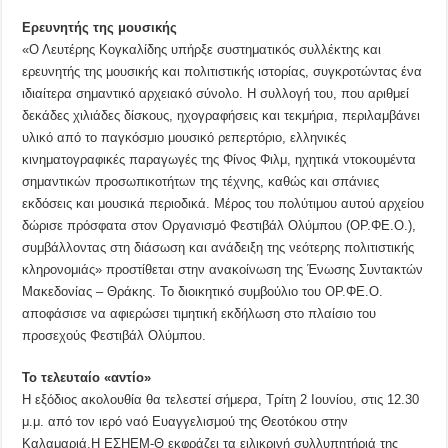
Ερευνητής της μουσικής
«Ο Λευτέρης Κογκαλίδης υπήρξε συστηματικός συλλέκτης και
ερευνητής της μουσικής και πολιτιστικής ιστορίας, συγκροτώντας ένα
ιδιαίτερα σημαντικό αρχειακό σύνολο. Η συλλογή του, που αριθμεί
δεκάδες χιλιάδες δίσκους, ηχογραφήσεις και τεκμήρια, περιλαμβάνει
υλικό από το παγκόσμιο μουσικό ρεπερτόριο, ελληνικές
κινηματογραφικές παραγωγές της Φίνος Φιλμ, ηχητικά ντοκουμέντα
σημαντικών προσωπικοτήτων της τέχνης, καθώς και σπάνιες
εκδόσεις και μουσικά περιοδικά. Μέρος του πολύτιμου αυτού αρχείου
δώρισε πρόσφατα στον Οργανισμό Φεστιβάλ Ολύμπου (ΟΡ.ΦΕ.Ο.),
συμβάλλοντας στη διάσωση και ανάδειξη της νεότερης πολιτιστικής
κληρονομιάς» προστίθεται στην ανακοίνωση της Ένωσης Συντακτών
Μακεδονίας – Θράκης. Το διοικητικό συμβούλιο του ΟΡ.ΦΕ.Ο.
αποφάσισε να αφιερώσει τιμητική εκδήλωση στο πλαίσιο του
προσεχούς Φεστιβάλ Ολύμπου.
Το τελευταίο «αντίο»
Η εξόδιος ακολουθία θα τελεστεί σήμερα, Τρίτη 2 Ιουνίου, στις 12.30
μ.μ. από τον ιερό ναό Ευαγγελισμού της Θεοτόκου στην
Καλαμαριά.Η ΕΣΗΕΜ-Θ εκφράζει τα ειλικρινή συλλυπητήριά της