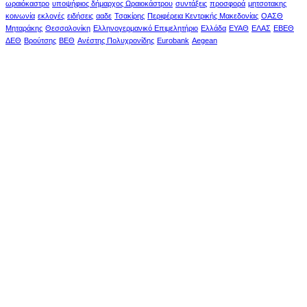
ωραιόκαστρο
υποψήφιος δήμαρχος Ωραιοκάστρου
συντάξεις
προσφορά
μητσοτακης
κοινωνία
εκλογές
ειδήσεις
ααδε
Τσακίρης
Περιφέρεια Κεντρικής Μακεδονίας
ΟΑΣΘ
Μηταράκης
Θεσσαλονίκη
Ελληνογερμανικό Επιμελητήριο
Ελλάδα
ΕΥΑΘ
ΕΛΑΣ
ΕΒΕΘ
ΔΕΘ
Βρούτσης
ΒΕΘ
Ανέστης Πολυχρονίδης
Eurobank
Aegean