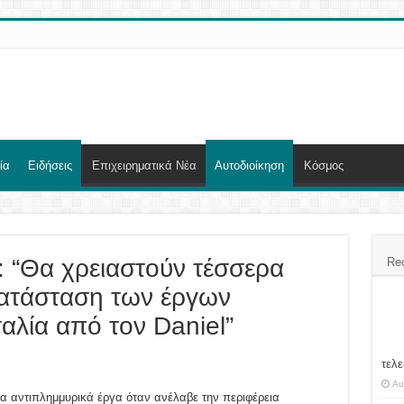
ία
Ειδήσεις
Επιχειρηματικά Νέα
Αυτοδιοίκηση
Κόσμος
 “Θα χρειαστούν τέσσερα
Re
κατάσταση των έργων
λία από τον Daniel”
τελε
Au
α αντιπλημμυρικά έργα όταν ανέλαβε την περιφέρεια