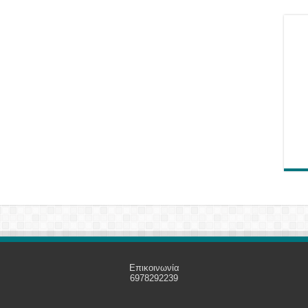
Επικοινωνία
6978292239