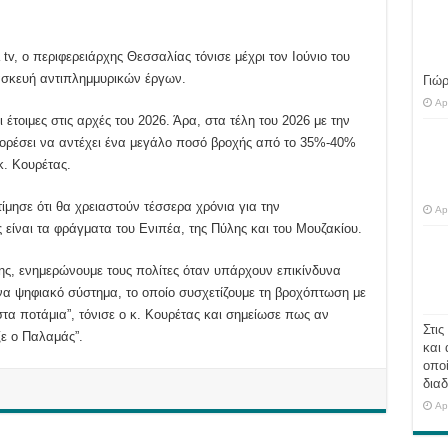
v, ο περιφερειάρχης Θεσσαλίας τόνισε μέχρι τον Ιούνιο του
τασκευή αντιπλημμυρικών έργων.
Γιώ
Ap
ι έτοιμες στις αρχές του 2026. Άρα, στα τέλη του 2026 με την
ρέσει να αντέχει ένα μεγάλο ποσό βροχής από το 35%-40%
κ. Κουρέτας.
ίμησε ότι θα χρειαστούν τέσσερα χρόνια για την
Ap
ίναι τα φράγματα του Ενιπέα, της Πύλης και του Μουζακίου.
ης, ενημερώνουμε τους πολίτες όταν υπάρχουν επικίνδυνα
να ψηφιακό σύστημα, το οποίο συσχετίζουμε τη βροχόπτωση με
τα ποτάμια”, τόνισε ο κ. Κουρέτας και σημείωσε πως αν
Στις
ε ο Παλαμάς”.
και 
οποί
διαδ
Ap