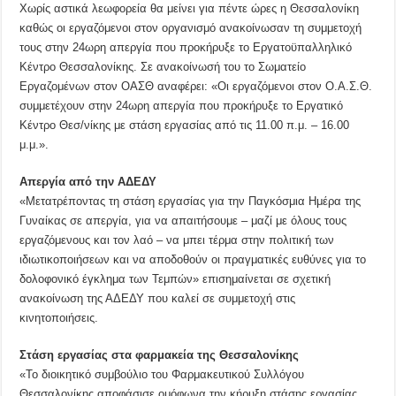
Χωρίς αστικά λεωφορεία θα μείνει για πέντε ώρες η Θεσσαλονίκη
καθώς οι εργαζόμενοι στον οργανισμό ανακοίνωσαν τη συμμετοχή
τους στην 24ωρη απεργία που προκήρυξε το Εργατοϋπαλληλικό
Κέντρο Θεσσαλονίκης. Σε ανακοίνωσή του το Σωματείο
Εργαζομένων στον ΟΑΣΘ αναφέρει: «Οι εργαζόμενοι στον Ο.Α.Σ.Θ.
συμμετέχουν στην 24ωρη απεργία που προκήρυξε το Εργατικό
Κέντρο Θεσ/νίκης με στάση εργασίας από τις 11.00 π.μ. – 16.00
μ.μ.».
Απεργία από την ΑΔΕΔΥ
«Μετατρέποντας τη στάση εργασίας για την Παγκόσμια Ημέρα της
Γυναίκας σε απεργία, για να απαιτήσουμε – μαζί με όλους τους
εργαζόμενους και τον λαό – να μπει τέρμα στην πολιτική των
ιδιωτικοποιήσεων και να αποδοθούν οι πραγματικές ευθύνες για το
δολοφονικό έγκλημα των Τεμπών» επισημαίνεται σε σχετική
ανακοίνωση της ΑΔΕΔΥ που καλεί σε συμμετοχή στις
κινητοποιήσεις.
Στάση εργασίας στα φαρμακεία της Θεσσαλονίκης
«Το διοικητικό συμβούλιο του Φαρμακευτικού Συλλόγου
Θεσσαλονίκης αποφάσισε ομόφωνα την κήρυξη στάσης εργασίας