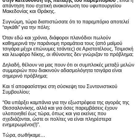
στην κατεύθυνση της πάταξης του παρεμπορίου
“, είναι η
απάντηση που σχετική ανακοίνωση του υφυπουργείου
Μακεδονίας και Θράκης.
Συγνώμη, τώρα διαπιστώσατε ότι το παρεμπόριο αποτελεί
“αγκάθι” για την πόλη;
Όταν εδώ και χρόνια, διάφοροι πλανόδιοι πωλούν
καθημερινά την παράνομη πραμάτεια τους (από μαϊμού
τσιγάρα μέχρι επώνυμες τσάντες) σε Αριστοτέλους, Τσιμισκή
και λεωφόρο Νίκης, οι ιθύνοντες δεν γνώριζαν το πρόβλημα;
Δηλαδή, θέλουν να μας πουν ότι οι συμπλοκές μεταξύ μελών
συμμοριών που διακινούν αδασμολόγητα τσιγάρα είναι
σημερινό πρόβλημα;
Και τί αποφασίστηκε στη σύσκεψη του Συντονιστικού
Συμβουλίου;
“Θα υπάρξει καμπάνια για την εξωστρέφεια της αγοράς της
Θεσσαλονίκης, αλλά και για όσες παρεμβάσεις έχουν
υλοποιηθεί έως τώρα, όπως και για εκείνες που
σχεδιάζονται, ώστε οι πολίτες να είναι πληρέστερα
ενημερωμένοι(!)”.
Τώρα, σωθήκαμε…