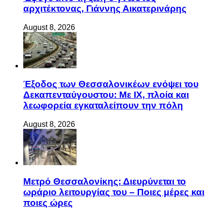
αρχιτέκτονας, Γιάννης Αικατερινάρης
August 8, 2026
Έξοδος των Θεσσαλονικέων ενόψει του
Δεκαπενταύγουστου: Με ΙΧ, πλοία και
λεωφορεία εγκαταλείπουν την πόλη
August 8, 2026
Μετρό Θεσσαλονίκης: Διευρύνεται το
ωράριο λειτουργίας του – Ποιες μέρες και
ποιες ώρες