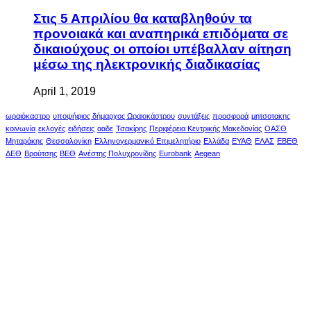
Στις 5 Απριλίου θα καταβληθούν τα
προνοιακά και αναπηρικά επιδόματα σε
δικαιούχους οι οποίοι υπέβαλλαν αίτηση
μέσω της ηλεκτρονικής διαδικασίας
April 1, 2019
ωραιόκαστρο
υποψήφιος δήμαρχος Ωραιοκάστρου
συντάξεις
προσφορά
μητσοτακης
κοινωνία
εκλογές
ειδήσεις
ααδε
Τσακίρης
Περιφέρεια Κεντρικής Μακεδονίας
ΟΑΣΘ
Μηταράκης
Θεσσαλονίκη
Ελληνογερμανικό Επιμελητήριο
Ελλάδα
ΕΥΑΘ
ΕΛΑΣ
ΕΒΕΘ
ΔΕΘ
Βρούτσης
ΒΕΘ
Ανέστης Πολυχρονίδης
Eurobank
Aegean