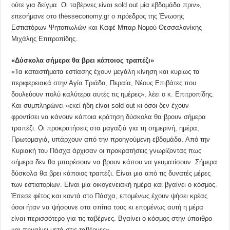
ούτε για δείγμα. Οι ταβέρνες είναι sold out μία εβδομάδα πριν»,
επεσήμανε στο thesseconomy.gr ο πρόεδρος της Ένωσης
Εστιατόρων Ψητοπωλών και Καφέ Μπαρ Νομού Θεσσαλονίκης
Μιχάλης Επιτροπίδης.
«Δύσκολα σήμερα θα βρει κάποιος τραπέζι»
«Τα καταστήματα εστίασης έχουν μεγάλη κίνηση και κυρίως τα
περιφερειακά στην Αγία Τριάδα, Περαία, Νέους Επιβάτες που
δουλεύουν πολύ καλύτερα αυτές τις ημέρες», λέει ο κ. Επιτροπίδης.
Και συμπληρώνει «εκεί ήδη είναι sold out κι όσοι δεν έχουν
φροντίσει να κάνουν κάποια κράτηση δύσκολα θα βρουν σήμερα
τραπέζι. Οι προκρατήσεις στα μαγαζιά για τη σημερινή, ημέρα,
Πρωτομαγιά, υπάρχουν από την προηγούμενη εβδομάδα. Από την
Κυριακή του Πάσχα άρχισαν οι προκρατήσεις γνωρίζοντας πως
σήμερα δεν θα μπορέσουν να βρουν κάπου να γευματίσουν. Σήμερα
δύσκολα θα βρει κάποιος τραπέζι. Είναι μια από τις δυνατές μέρες
των εστιατορίων. Είναι μια οικογενειακή ημέρα και βγαίνει ο κόσμος.
Έπεσε φέτος και κοντά στο Πάσχα, επομένως έχουν ψήσει κρέας
όσοι ήταν να ψήσουνε στα σπίτια τους κι επομένως αυτή η μέρα
είναι περισσότερο για τις ταβέρνες. Βγαίνει ο κόσμος στην ύπαιθρο
και πηγαίνει μετά στις ταβέρνες».