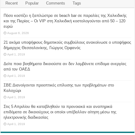
Recent
Popular
Comments
Tags
Πόσο κοστίζει η ξαπλώστρα σε beach bar σε παραλίες της Χαλκιδικής
και της Πιερίας – Οι VIP στη Χαλκιδική κοστολογούνται από 50 – 120
ευρώ
August 6, 2026
21 ακόμα υποψήφιους δημοτικούς συμβούλους ανακοίνωσε ο υποψήφιος
δήμαρχος Θεσσαλονίκης, Γιώργος Ορφανός
April 1, 2019
Δείτε ποια βοηθήματα δικαιούστε αν δεν λαμβάνετε επίδομα ανεργίας
από τον ΟΑΕΔ
April 1, 2019
ΣΒΕ:Διανοίγονται προοπτικές επίλυσης των προβλημάτων στο
Καλοχώρι
April 1, 2019
Στις 5 Απριλίου θα καταβληθούν τα προνοιακά και αναπηρικά
επιδόματα σε δικαιούχους οι οποίοι υπέβαλλαν αίτηση μέσω της
ηλεκτρονικής διαδικασίας
April 1, 2019