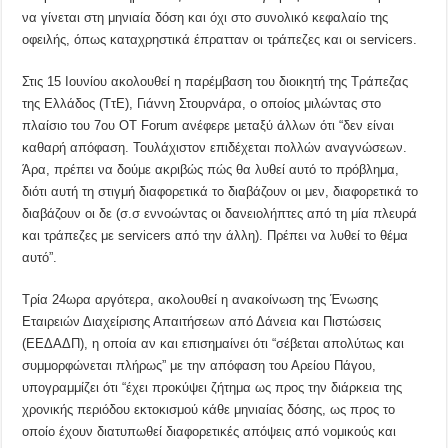
να γίνεται στη μηνιαία δόση και όχι στο συνολικό κεφαλαίο της
οφειλής, όπως καταχρηστικά έπρατταν οι τράπεζες και οι servicers.
Στις 15 Ιουνίου ακολουθεί η παρέμβαση του διοικητή της Τράπεζας
της Ελλάδος (ΤτΕ), Γιάννη Στουρνάρα, ο οποίος μιλώντας στο
πλαίσιο του 7ου OT Forum ανέφερε μεταξύ άλλων ότι “δεν είναι
καθαρή απόφαση. Τουλάχιστον επιδέχεται πολλών αναγνώσεων.
Άρα, πρέπει να δούμε ακριβώς πώς θα λυθεί αυτό το πρόβλημα,
διότι αυτή τη στιγμή διαφορετικά το διαβάζουν οι μεν, διαφορετικά το
διαβάζουν οι δε (σ.σ εννοώντας οι δανειολήπτες από τη μία πλευρά
και τράπεζες με servicers από την άλλη). Πρέπει να λυθεί το θέμα
αυτό”.
Τρία 24ωρα αργότερα, ακολουθεί η ανακοίνωση της Ένωσης
Εταιρειών Διαχείρισης Απαιτήσεων από Δάνεια και Πιστώσεις
(ΕΕΔΑΔΠ), η οποία αν και επισημαίνει ότι “σέβεται απολύτως και
συμμορφώνεται πλήρως” με την απόφαση του Αρείου Πάγου,
υπογραμμίζει ότι “έχει προκύψει ζήτημα ως προς την διάρκεια της
χρονικής περιόδου εκτοκισμού κάθε μηνιαίας δόσης, ως προς το
οποίο έχουν διατυπωθεί διαφορετικές απόψεις από νομικούς και