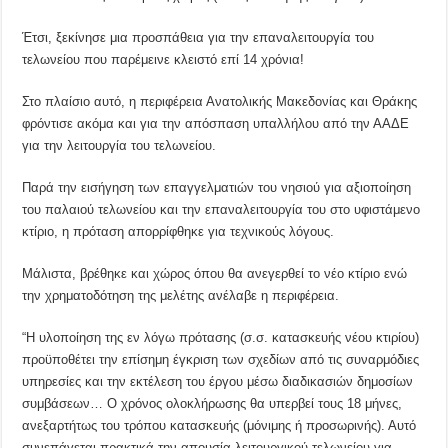
Έτσι, ξεκίνησε μια προσπάθεια για την επαναλειτουργία του
τελωνείου που παρέμεινε κλειστό επί 14 χρόνια!
Στο πλαίσιο αυτό, η περιφέρεια Ανατολικής Μακεδονίας και Θράκης
φρόντισε ακόμα και για την απόσπαση υπαλλήλου από την ΑΑΔΕ
για την λειτουργία του τελωνείου.
Παρά την εισήγηση των επαγγελματιών του νησιού για αξιοποίηση
του παλαιού τελωνείου και την επαναλειτουργία του στο υφιστάμενο
κτίριο, η πρόταση απορρίφθηκε για τεχνικούς λόγους.
Μάλιστα, βρέθηκε και χώρος όπου θα ανεγερθεί το νέο κτίριο ενώ
την χρηματοδότηση της μελέτης ανέλαβε η περιφέρεια.
“Η υλοποίηση της εν λόγω πρότασης (σ.σ. κατασκευής νέου κτιρίου)
προϋποθέτει την επίσημη έγκριση των σχεδίων από τις συναρμόδιες
υπηρεσίες και την εκτέλεση του έργου μέσω διαδικασιών δημοσίων
συμβάσεων… Ο χρόνος ολοκλήρωσης θα υπερβεί τους 18 μήνες,
ανεξαρτήτως του τρόπου κατασκευής (μόνιμης ή προσωρινής). Αυτό
συνεπάγεται πρακτικά την απουσία λειτουργικού τελωνείου για