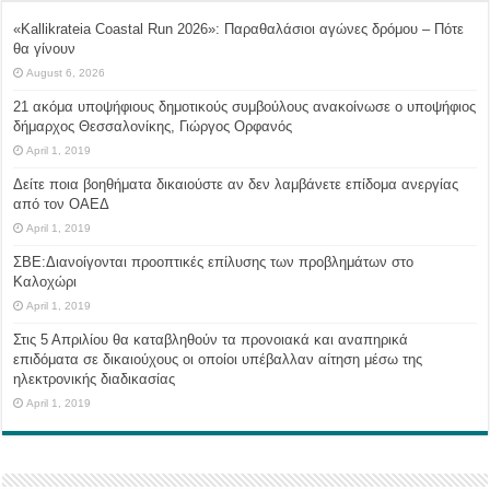
«Kallikrateia Coastal Run 2026»: Παραθαλάσιοι αγώνες δρόμου – Πότε
θα γίνουν
August 6, 2026
21 ακόμα υποψήφιους δημοτικούς συμβούλους ανακοίνωσε ο υποψήφιος
δήμαρχος Θεσσαλονίκης, Γιώργος Ορφανός
April 1, 2019
Δείτε ποια βοηθήματα δικαιούστε αν δεν λαμβάνετε επίδομα ανεργίας
από τον ΟΑΕΔ
April 1, 2019
ΣΒΕ:Διανοίγονται προοπτικές επίλυσης των προβλημάτων στο
Καλοχώρι
April 1, 2019
Στις 5 Απριλίου θα καταβληθούν τα προνοιακά και αναπηρικά
επιδόματα σε δικαιούχους οι οποίοι υπέβαλλαν αίτηση μέσω της
ηλεκτρονικής διαδικασίας
April 1, 2019