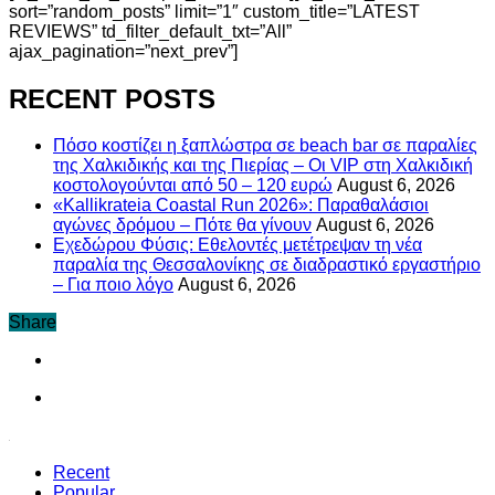
sort=”random_posts” limit=”1″ custom_title=”LATEST
REVIEWS” td_filter_default_txt=”All”
ajax_pagination=”next_prev”]
RECENT POSTS
Πόσο κοστίζει η ξαπλώστρα σε beach bar σε παραλίες
της Χαλκιδικής και της Πιερίας – Οι VIP στη Χαλκιδική
κοστολογούνται από 50 – 120 ευρώ
August 6, 2026
«Kallikrateia Coastal Run 2026»: Παραθαλάσιοι
αγώνες δρόμου – Πότε θα γίνουν
August 6, 2026
Eχεδώρου Φύσις: Εθελοντές μετέτρεψαν τη νέα
παραλία της Θεσσαλονίκης σε διαδραστικό εργαστήριο
– Για ποιο λόγο
August 6, 2026
Share
Recent
Popular