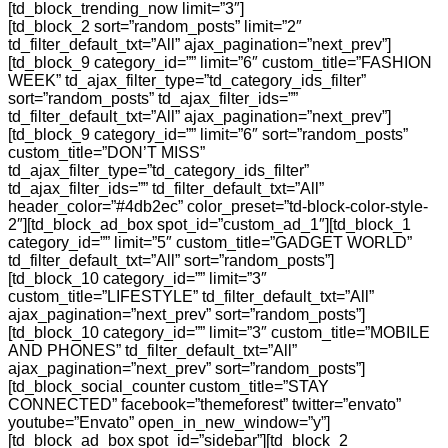
[td_block_trending_now limit=”3″]
[td_block_2 sort=”random_posts” limit=”2″
td_filter_default_txt=”All” ajax_pagination=”next_prev”]
[td_block_9 category_id=”” limit=”6″ custom_title=”FASHION
WEEK” td_ajax_filter_type=”td_category_ids_filter”
sort=”random_posts” td_ajax_filter_ids=””
td_filter_default_txt=”All” ajax_pagination=”next_prev”]
[td_block_9 category_id=”” limit=”6″ sort=”random_posts”
custom_title=”DON’T MISS”
td_ajax_filter_type=”td_category_ids_filter”
td_ajax_filter_ids=”” td_filter_default_txt=”All”
header_color=”#4db2ec” color_preset=”td-block-color-style-
2″][td_block_ad_box spot_id=”custom_ad_1″][td_block_1
category_id=”” limit=”5″ custom_title=”GADGET WORLD”
td_filter_default_txt=”All” sort=”random_posts”]
[td_block_10 category_id=”” limit=”3″
custom_title=”LIFESTYLE” td_filter_default_txt=”All”
ajax_pagination=”next_prev” sort=”random_posts”]
[td_block_10 category_id=”” limit=”3″ custom_title=”MOBILE
AND PHONES” td_filter_default_txt=”All”
ajax_pagination=”next_prev” sort=”random_posts”]
[td_block_social_counter custom_title=”STAY
CONNECTED” facebook=”themeforest” twitter=”envato”
youtube=”Envato” open_in_new_window=”y”]
[td_block_ad_box spot_id=”sidebar”][td_block_2