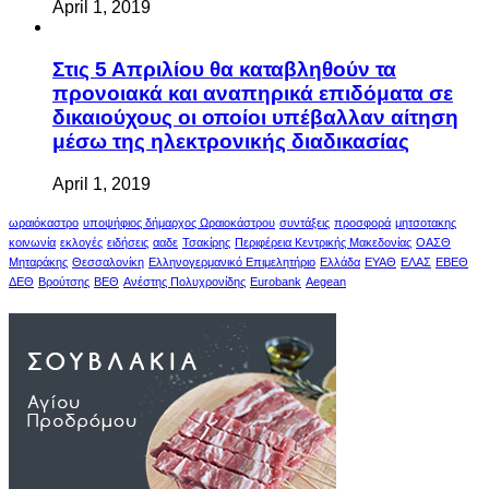
April 1, 2019
Στις 5 Απριλίου θα καταβληθούν τα
προνοιακά και αναπηρικά επιδόματα σε
δικαιούχους οι οποίοι υπέβαλλαν αίτηση
μέσω της ηλεκτρονικής διαδικασίας
April 1, 2019
ωραιόκαστρο
υποψήφιος δήμαρχος Ωραιοκάστρου
συντάξεις
προσφορά
μητσοτακης
κοινωνία
εκλογές
ειδήσεις
ααδε
Τσακίρης
Περιφέρεια Κεντρικής Μακεδονίας
ΟΑΣΘ
Μηταράκης
Θεσσαλονίκη
Ελληνογερμανικό Επιμελητήριο
Ελλάδα
ΕΥΑΘ
ΕΛΑΣ
ΕΒΕΘ
ΔΕΘ
Βρούτσης
ΒΕΘ
Ανέστης Πολυχρονίδης
Eurobank
Aegean