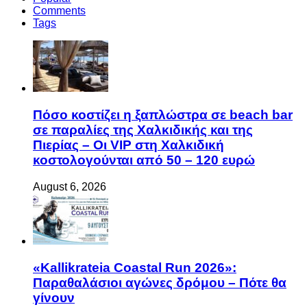
Comments
Tags
Πόσο κοστίζει η ξαπλώστρα σε beach bar
σε παραλίες της Χαλκιδικής και της
Πιερίας – Οι VIP στη Χαλκιδική
κοστολογούνται από 50 – 120 ευρώ
August 6, 2026
«Kallikrateia Coastal Run 2026»:
Παραθαλάσιοι αγώνες δρόμου – Πότε θα
γίνουν