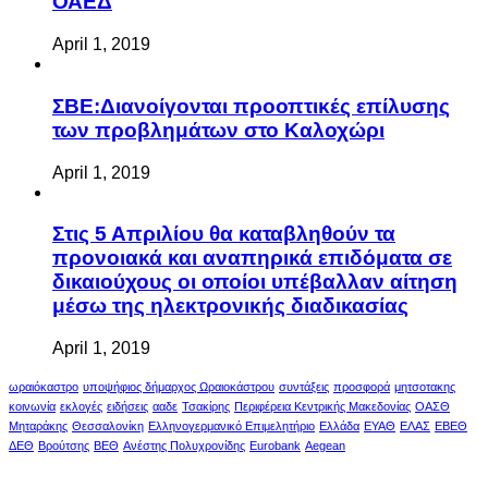
ΟΑΕΔ
April 1, 2019
ΣΒΕ:Διανοίγονται προοπτικές επίλυσης
των προβλημάτων στο Καλοχώρι
April 1, 2019
Στις 5 Απριλίου θα καταβληθούν τα
προνοιακά και αναπηρικά επιδόματα σε
δικαιούχους οι οποίοι υπέβαλλαν αίτηση
μέσω της ηλεκτρονικής διαδικασίας
April 1, 2019
ωραιόκαστρο
υποψήφιος δήμαρχος Ωραιοκάστρου
συντάξεις
προσφορά
μητσοτακης
κοινωνία
εκλογές
ειδήσεις
ααδε
Τσακίρης
Περιφέρεια Κεντρικής Μακεδονίας
ΟΑΣΘ
Μηταράκης
Θεσσαλονίκη
Ελληνογερμανικό Επιμελητήριο
Ελλάδα
ΕΥΑΘ
ΕΛΑΣ
ΕΒΕΘ
ΔΕΘ
Βρούτσης
ΒΕΘ
Ανέστης Πολυχρονίδης
Eurobank
Aegean