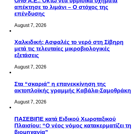
ΟΛΘ Α.Ε.: Οκτώ νέα υβριδικά οχήματα
απέκτησε το λιμάνι – Ο στόχος της
επένδυσης
August 7, 2026
Χαλκιδική: Ασφαλές το νερό στη Σίβηρη
μετά τις τελευταίες μικροβιολογικές
εξετάσεις
August 7, 2026
Στα “σκαριά” η επανεκκίνηση της
ακτοπλοϊκής γραμμής Καβάλα-Σαμοθράκη
August 7, 2026
ΠΑΣΕΒΙΠΕ κατά Ειδικού Χωροταξικού
Πλαισίου: “Ο νέος νόμος κατακερματίζει τη
βιομηχανία”