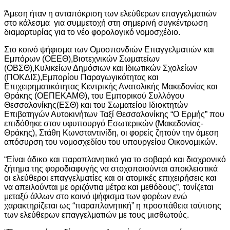
Άμεση ήταν η ανταπόκριση των ελεύθερων επαγγελματιών
στο κάλεσμα για συμμετοχή στη σημερινή συγκέντρωση
διαμαρτυρίας για το νέο φορολογικό νομοσχέδιο.
Στο κοινό ψήφισμα των Ομοσπονδιών Επαγγελματιών και
Εμπόρων (ΟΕΕΘ),Βιοτεχνικών Σωματείων
(ΟΒΣΘ),Κυλικείων Δημόσιων και Ιδιωτικών Σχολείων
(ΠΟΚΔΙΣ),Εμπορίου Παραγωγικότητας και
Επιχειρηματικότητας Κεντρικής Ανατολικής Μακεδονίας και
Θράκης (ΟΕΠΕΚΑΜΘ), του Εμπορικού Συλλόγου
Θεσσαλονίκης(ΕΣΘ) και του Σωματείου Ιδιοκτητών
Επιβατηγών Αυτοκινήτων Ταξί Θεσσαλονίκης “Ο Ερμής” που
επιδόθηκε στον υφυπουργό Εσωτερικών (Μακεδονίας-
Θράκης), Στάθη Κωνσταντινίδη, οι φορείς ζητούν την άμεση
απόσυρση του νομοσχεδίου του υπουργείου Οικονομικών.
“Είναι άδικο και παραπλανητικό για το σοβαρό και διαχρονικό
ζήτημα της φοροδιαφυγής να στοχοποιούνται αποκλειστικά
οι ελεύθεροι επαγγελματίες και οι ατομικές επιχειρήσεις και
να απειλούνται με οριζόντια μέτρα και μεθόδους”, τονίζεται
μεταξύ άλλων στο κοινό ψήφισμα των φορέων ενώ
χαρακτηρίζεται ως “παραπλανητική” η προσπάθεια ταύτισης
των ελεύθερων επαγγελματιών με τους μισθωτούς.