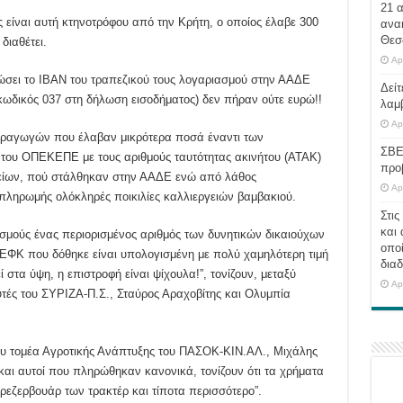
21 
 είναι αυτή κτηνοτρόφου από την Κρήτη, ο οποίος έλαβε 300
ανα
Θεσ
διαθέτει.
Ap
ώσει το IBAN του τραπεζικού τους λογαριασμού στην ΑΑΔΕ
Δείτ
(κωδικός 037 στη δήλωση εισοδήματος) δεν πήραν ούτε ευρώ!!
λαμ
Ap
παραγωγών που έλαβαν μικρότερα ποσά έναντι των
ΣΒΕ
ου ΟΠΕΚΕΠΕ με τους αριθμούς ταυτότητας ακινήτου (ΑΤΑΚ)
προ
είων, πού στάλθηκαν στην ΑΑΔΕ ενώ από λάθος
Ap
πληρωμής ολόκληρές ποικιλίες καλλιεργειών βαμβακιού.
Στις
και 
σμούς ένας περιορισμένος αριθμός των δυνητικών δικαιούχων
οποί
ή ΕΦΚ που δόθηκε είναι υπολογισμένη με πολύ χαμηλότερη τιμή
διαδ
ί στα ύψη, η επιστροφή είναι ψίχουλα!”, τονίζουν, μεταξύ
Ap
τές του ΣΥΡΙΖΑ-Π.Σ., Σταύρος Αραχοβίτης και Ολυμπία
του τομέα Αγροτικής Ανάπτυξης του ΠΑΣΟΚ-ΚΙΝ.ΑΛ., Μιχάλης
 και αυτοί που πληρώθηκαν κανονικά, τονίζουν ότι τα χρήματα
ρεζερβουάρ των τρακτέρ και τίποτα περισσότερο”.