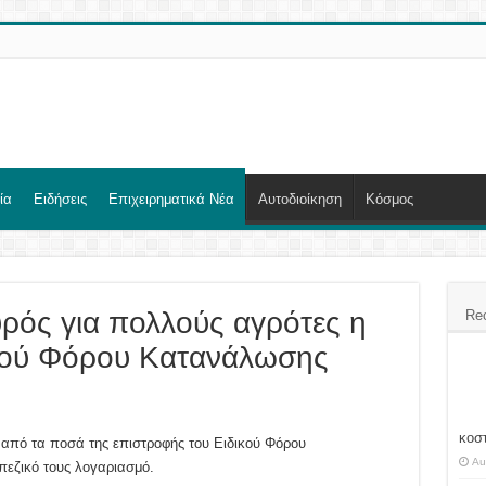
ία
Ειδήσεις
Επιχειρηματικά Νέα
Αυτοδιοίκηση
Κόσμος
ός για πολλούς αγρότες η
Re
ικού Φόρου Κατανάλωσης
κοσ
από τα ποσά της επιστροφής του Ειδικού Φόρου
Au
εζικό τους λογαριασμό.