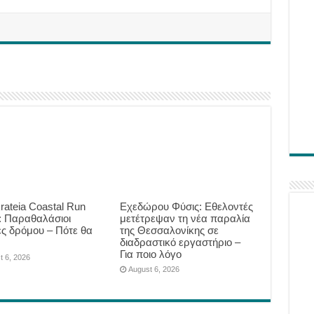
krateia Coastal Run
Eχεδώρου Φύσις: Εθελοντές
: Παραθαλάσιοι
μετέτρεψαν τη νέα παραλία
ς δρόμου – Πότε θα
της Θεσσαλονίκης σε
ν
διαδραστικό εργαστήριο –
Για ποιο λόγο
t 6, 2026
August 6, 2026